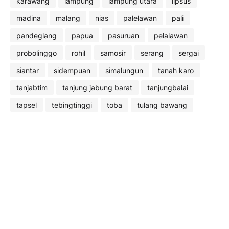
karawang
lampung
lampung utara
lipsus
madina
malang
nias
palelawan
pali
pandeglang
papua
pasuruan
pelalawan
probolinggo
rohil
samosir
serang
sergai
siantar
sidempuan
simalungun
tanah karo
tanjabtim
tanjung jabung barat
tanjungbalai
tapsel
tebingtinggi
toba
tulang bawang