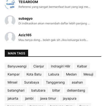
TEGAROOM
Referensi yang sangat bermanfaat buat yang lagi me...
subagyo
Di indikasikan akan menambah daftar lebih panjang ...
Aziz165
Mau tanya dong... boleh gak sih Jika keluarga korb...
MAIN TAGS
Banyuwangi
Cianjur
Indragiri Hilir
Kalbar
Kampar
Kota Batu
Labura
Medan
Mesuji
Minsel
Surabaya
Tanggerang
asahan
batanghari
batubara
blitar
deliserdang
jakarta
jambi
jawa timur
jayapura