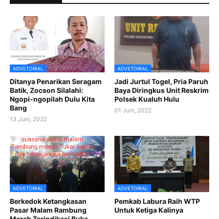
ADVETORIAL
ADVETORIAL
Ditanya Penarikan Seragam
Jadi Jurtul Togel, Pria Paruh
Batik, Zocson Silalahi:
Baya Diringkus Unit Reskrim
Ngopi-ngopilah Dulu Kita
Polsek Kualuh Hulu
Bang
01 Juni, 2022
13 Juni, 2022
ADVETORIAL
ADVETORIAL
Berkedok Ketangkasan
Pemkab Labura Raih WTP
Pasar Malam Rambung
Untuk Ketiga Kalinya
Merah Terindikasi Buka