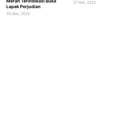
Merah Terindikasi Buka
27 Mei, 2022
Lapak Perjudian
30 Mei, 2022