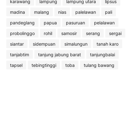
karawang
lampung
lampung utara
lipsus
madina
malang
nias
palelawan
pali
pandeglang
papua
pasuruan
pelalawan
probolinggo
rohil
samosir
serang
sergai
siantar
sidempuan
simalungun
tanah karo
tanjabtim
tanjung jabung barat
tanjungbalai
tapsel
tebingtinggi
toba
tulang bawang