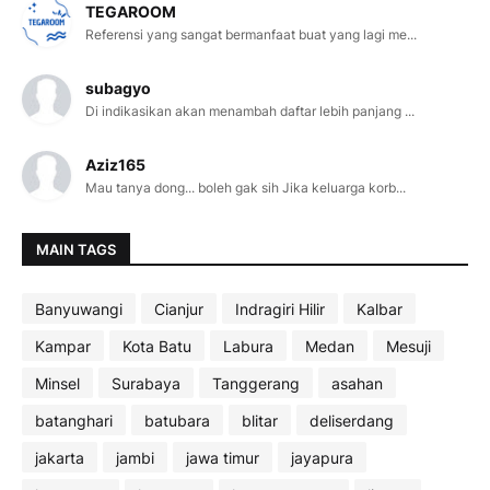
TEGAROOM
Referensi yang sangat bermanfaat buat yang lagi me...
subagyo
Di indikasikan akan menambah daftar lebih panjang ...
Aziz165
Mau tanya dong... boleh gak sih Jika keluarga korb...
MAIN TAGS
Banyuwangi
Cianjur
Indragiri Hilir
Kalbar
Kampar
Kota Batu
Labura
Medan
Mesuji
Minsel
Surabaya
Tanggerang
asahan
batanghari
batubara
blitar
deliserdang
jakarta
jambi
jawa timur
jayapura