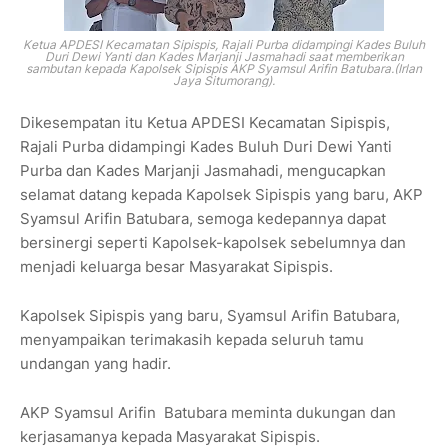
Ketua APDESI Kecamatan Sipispis, Rajali Purba didampingi Kades Buluh
Duri Dewi Yanti dan Kades Marjanji Jasmahadi saat memberikan
sambutan kepada Kapolsek Sipispis AKP Syamsul Arifin Batubara.(Irlan
Jaya Situmorang).
Dikesempatan itu Ketua APDESI Kecamatan Sipispis,
Rajali Purba didampingi Kades Buluh Duri Dewi Yanti
Purba dan Kades Marjanji Jasmahadi, mengucapkan
selamat datang kepada Kapolsek Sipispis yang baru, AKP
Syamsul Arifin Batubara, semoga kedepannya dapat
bersinergi seperti Kapolsek-kapolsek sebelumnya dan
menjadi keluarga besar Masyarakat Sipispis.
Kapolsek Sipispis yang baru, Syamsul Arifin Batubara,
menyampaikan terimakasih kepada seluruh tamu
undangan yang hadir.
AKP Syamsul Arifin Batubara meminta dukungan dan
kerjasamanya kepada Masyarakat Sipispis.