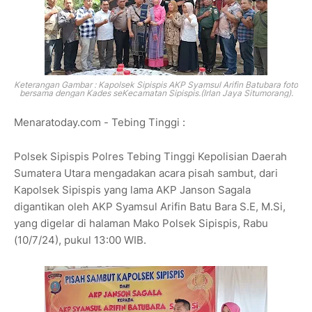
Keterangan Gambar : Kapolsek Sipispis AKP Syamsul Arifin Batubara foto
bersama dengan Kades seKecamatan Sipispis.(Irlan Jaya Situmorang).
Menaratoday.com - Tebing Tinggi :
Polsek Sipispis Polres Tebing Tinggi Kepolisian Daerah
Sumatera Utara mengadakan acara pisah sambut, dari
Kapolsek Sipispis yang lama AKP Janson Sagala
digantikan oleh AKP Syamsul Arifin Batu Bara S.E, M.Si,
yang digelar di halaman Mako Polsek Sipispis, Rabu
(10/7/24), pukul 13:00 WIB.