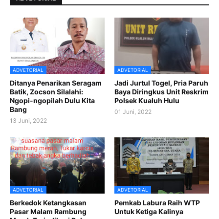
ADVETORIAL
ADVETORIAL
Ditanya Penarikan Seragam
Jadi Jurtul Togel, Pria Paruh
Batik, Zocson Silalahi:
Baya Diringkus Unit Reskrim
Ngopi-ngopilah Dulu Kita
Polsek Kualuh Hulu
Bang
01 Juni, 2022
13 Juni, 2022
ADVETORIAL
ADVETORIAL
Berkedok Ketangkasan
Pemkab Labura Raih WTP
Pasar Malam Rambung
Untuk Ketiga Kalinya