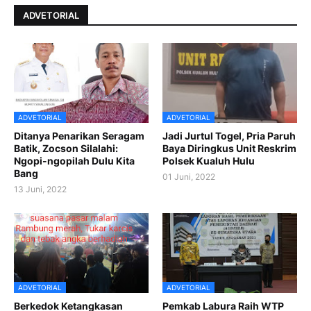
ADVETORIAL
ADVETORIAL
ADVETORIAL
Ditanya Penarikan Seragam
Jadi Jurtul Togel, Pria Paruh
Batik, Zocson Silalahi:
Baya Diringkus Unit Reskrim
Ngopi-ngopilah Dulu Kita
Polsek Kualuh Hulu
Bang
01 Juni, 2022
13 Juni, 2022
ADVETORIAL
ADVETORIAL
Berkedok Ketangkasan
Pemkab Labura Raih WTP