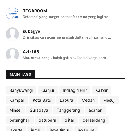
TEGAROOM
Referensi yang sangat bermanfaat buat yang lagi me...
subagyo
Di indikasikan akan menambah daftar lebih panjang ...
Aziz165
Mau tanya dong... boleh gak sih Jika keluarga korb...
MAIN TAGS
Banyuwangi
Cianjur
Indragiri Hilir
Kalbar
Kampar
Kota Batu
Labura
Medan
Mesuji
Minsel
Surabaya
Tanggerang
asahan
batanghari
batubara
blitar
deliserdang
jakarta
jambi
jawa timur
jayapura