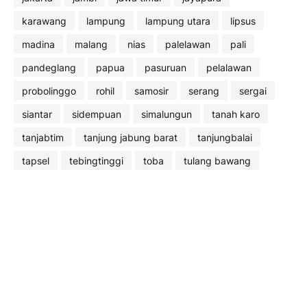
karawang
lampung
lampung utara
lipsus
madina
malang
nias
palelawan
pali
pandeglang
papua
pasuruan
pelalawan
probolinggo
rohil
samosir
serang
sergai
siantar
sidempuan
simalungun
tanah karo
tanjabtim
tanjung jabung barat
tanjungbalai
tapsel
tebingtinggi
toba
tulang bawang