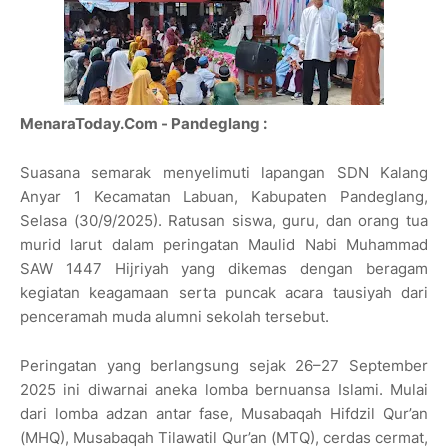
MenaraToday.Com - Pandeglang :
Suasana semarak menyelimuti lapangan SDN Kalang
Anyar 1 Kecamatan Labuan, Kabupaten Pandeglang,
Selasa (30/9/2025). Ratusan siswa, guru, dan orang tua
murid larut dalam peringatan Maulid Nabi Muhammad
SAW 1447 Hijriyah yang dikemas dengan beragam
kegiatan keagamaan serta puncak acara tausiyah dari
penceramah muda alumni sekolah tersebut.
Peringatan yang berlangsung sejak 26–27 September
2025 ini diwarnai aneka lomba bernuansa Islami. Mulai
dari lomba adzan antar fase, Musabaqah Hifdzil Qur’an
(MHQ), Musabaqah Tilawatil Qur’an (MTQ), cerdas cermat,