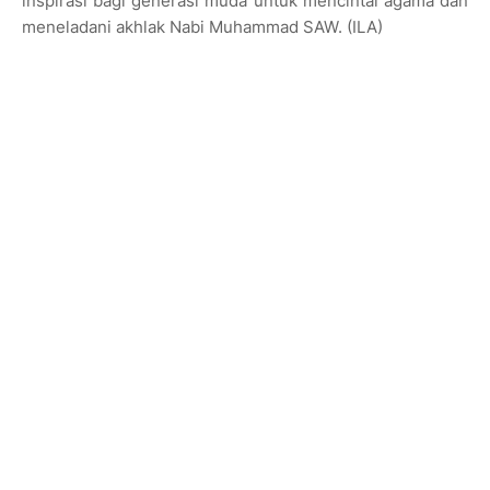
inspirasi bagi generasi muda untuk mencintai agama dan
meneladani akhlak Nabi Muhammad SAW. (ILA)