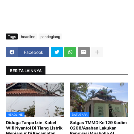
Tags
headline
pandeglang
Facebook
BERITA LAINNYA
HEADLINE
BATUBARA
Diduga Tanpa Izin, Kabel
Satgas TMMD Ke 129 Kodim
Wifi Nyantol Di Tiang Listrik
0208/Asahan Lakukan
Menjamur Di Kecamatan
Renovasi Musholla Al