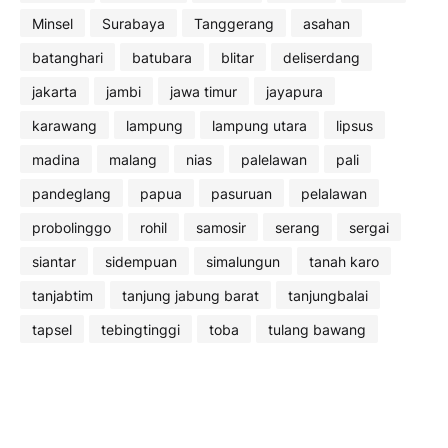
Minsel
Surabaya
Tanggerang
asahan
batanghari
batubara
blitar
deliserdang
jakarta
jambi
jawa timur
jayapura
karawang
lampung
lampung utara
lipsus
madina
malang
nias
palelawan
pali
pandeglang
papua
pasuruan
pelalawan
probolinggo
rohil
samosir
serang
sergai
siantar
sidempuan
simalungun
tanah karo
tanjabtim
tanjung jabung barat
tanjungbalai
tapsel
tebingtinggi
toba
tulang bawang