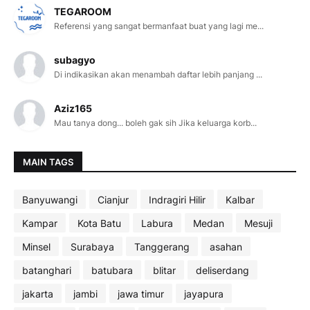
TEGAROOM
Referensi yang sangat bermanfaat buat yang lagi me...
subagyo
Di indikasikan akan menambah daftar lebih panjang ...
Aziz165
Mau tanya dong... boleh gak sih Jika keluarga korb...
MAIN TAGS
Banyuwangi
Cianjur
Indragiri Hilir
Kalbar
Kampar
Kota Batu
Labura
Medan
Mesuji
Minsel
Surabaya
Tanggerang
asahan
batanghari
batubara
blitar
deliserdang
jakarta
jambi
jawa timur
jayapura