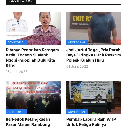
ADVETORIAL
ADVETORIAL
ADVETORIAL
Ditanya Penarikan Seragam
Jadi Jurtul Togel, Pria Paruh
Batik, Zocson Silalahi:
Baya Diringkus Unit Reskrim
Ngopi-ngopilah Dulu Kita
Polsek Kualuh Hulu
Bang
01 Juni, 2022
13 Juni, 2022
ADVETORIAL
ADVETORIAL
Berkedok Ketangkasan
Pemkab Labura Raih WTP
Pasar Malam Rambung
Untuk Ketiga Kalinya