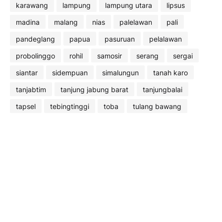
karawang
lampung
lampung utara
lipsus
madina
malang
nias
palelawan
pali
pandeglang
papua
pasuruan
pelalawan
probolinggo
rohil
samosir
serang
sergai
siantar
sidempuan
simalungun
tanah karo
tanjabtim
tanjung jabung barat
tanjungbalai
tapsel
tebingtinggi
toba
tulang bawang