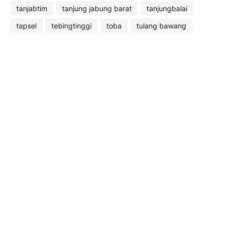
tanjabtim
tanjung jabung barat
tanjungbalai
tapsel
tebingtinggi
toba
tulang bawang