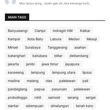
Mau tanya dong... boleh gak sih Jika keluarga korb...
MAIN TAGS
Banyuwangi
Cianjur
Indragiri Hilir
Kalbar
Kampar
Kota Batu
Labura
Medan
Mesuji
Minsel
Surabaya
Tanggerang
asahan
batanghari
batubara
blitar
deliserdang
jakarta
jambi
jawa timur
jayapura
karawang
lampung
lampung utara
lipsus
madina
malang
nias
palelawan
pali
pandeglang
papua
pasuruan
pelalawan
probolinggo
rohil
samosir
serang
sergai
siantar
sidempuan
simalungun
tanah karo