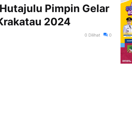
utajulu Pimpin Gelar
Krakatau 2024
0
Dilihat
0