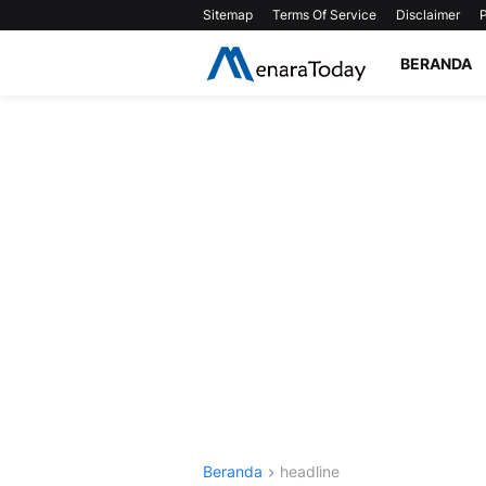
Sitemap
Terms Of Service
Disclaimer
P
BERANDA
Beranda
headline