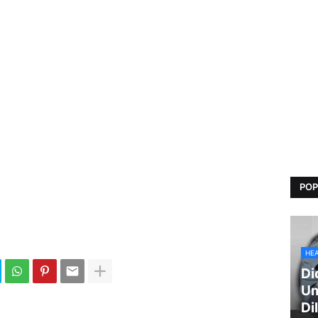
POP
HE
Di
Um
Di