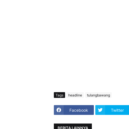
Tags
headline
tulangbawang
Facebook
Twitter
BERITA LAINNYA