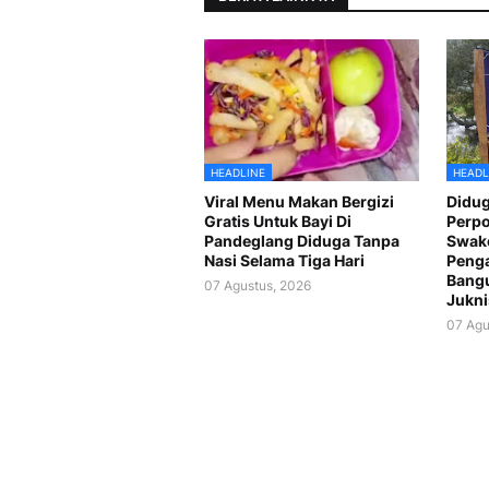
HEADLINE
HEADL
Viral Menu Makan Bergizi
Didug
Gratis Untuk Bayi Di
Perp
Pandeglang Diduga Tanpa
Swake
Nasi Selama Tiga Hari
Peng
Bang
07 Agustus, 2026
Jukni
07 Agu