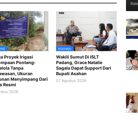
Rabu
INE
ASAHAN.
a Proyek Irigasi
Wakili Sumut Di ISLT
ompaan Pontang:
Padang, Grace Natalie
lola Tanpa
Sagala Dapat Support Dari
awasan, Ukuran
Bupati Asahan
unan Menyimpang Dari
07 Agustus, 2026
s Resmi
stus, 2026