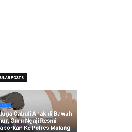
ULAR POSTS
ADLINE
duga Cabuli Anak di Bawah
ur, Guru Ngaji Resmi
laporkan Ke Polres Malang