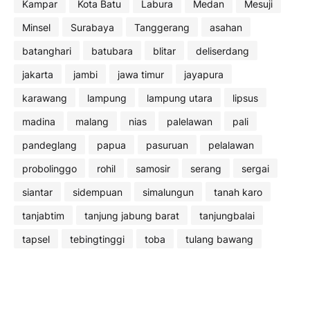
Kampar
Kota Batu
Labura
Medan
Mesuji
Minsel
Surabaya
Tanggerang
asahan
batanghari
batubara
blitar
deliserdang
jakarta
jambi
jawa timur
jayapura
karawang
lampung
lampung utara
lipsus
madina
malang
nias
palelawan
pali
pandeglang
papua
pasuruan
pelalawan
probolinggo
rohil
samosir
serang
sergai
siantar
sidempuan
simalungun
tanah karo
tanjabtim
tanjung jabung barat
tanjungbalai
tapsel
tebingtinggi
toba
tulang bawang