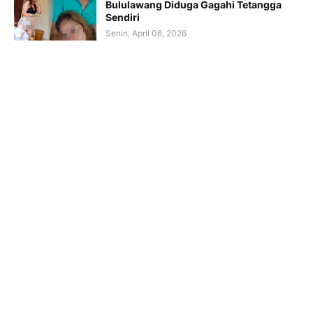
Bululawang Diduga Gagahi Tetangga
Sendiri
Senin, April 06, 2026