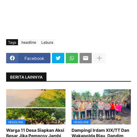
Tags
headline
Labura
Facebook
BERITA LAINNYA
HEADLINE
HEADLINE
Warga 11 Desa Siapkan Aksi
Dampingi Irdam XIX/TT Dan
Besar Jika Pemprov Jambi
Wakapolda Riau, Dandim