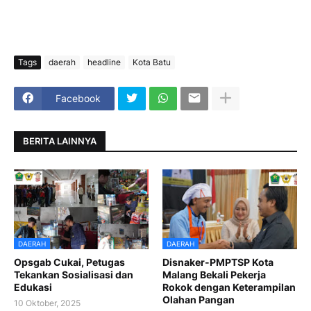
Tags
daerah
headline
Kota Batu
Facebook
BERITA LAINNYA
DAERAH
DAERAH
Opsgab Cukai, Petugas
Disnaker-PMPTSP Kota
Tekankan Sosialisasi dan
Malang Bekali Pekerja
Edukasi
Rokok dengan Keterampilan
Olahan Pangan
10 Oktober, 2025