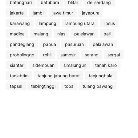
batanghari
batubara
blitar
deliserdang
jakarta
jambi
jawa timur
jayapura
karawang
lampung
lampung utara
lipsus
madina
malang
nias
palelawan
pali
pandeglang
papua
pasuruan
pelalawan
probolinggo
rohil
samosir
serang
sergai
siantar
sidempuan
simalungun
tanah karo
tanjabtim
tanjung jabung barat
tanjungbalai
tapsel
tebingtinggi
toba
tulang bawang