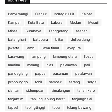
MAIN TAGS
Banyuwangi
Cianjur
Indragiri Hilir
Kalbar
Kampar
Kota Batu
Labura
Medan
Mesuji
Minsel
Surabaya
Tanggerang
asahan
batanghari
batubara
blitar
deliserdang
jakarta
jambi
jawa timur
jayapura
karawang
lampung
lampung utara
lipsus
madina
malang
nias
palelawan
pali
pandeglang
papua
pasuruan
pelalawan
probolinggo
rohil
samosir
serang
sergai
siantar
sidempuan
simalungun
tanah karo
tanjabtim
tanjung jabung barat
tanjungbalai
tapsel
tebingtinggi
toba
tulang bawang