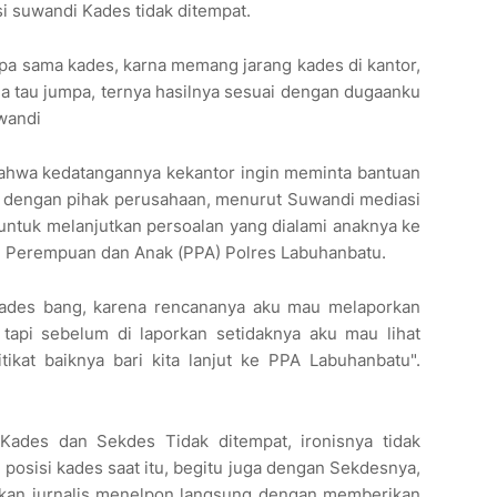
i suwandi Kades tidak ditempat.
mpa sama kades, karna memang jarang kades di kantor,
na tau jumpa, ternya hasilnya sesuai dengan dugaanku
wandi
bahwa kedatangannya kekantor ingin meminta bantuan
a dengan pihak perusahaan, menurut Suwandi mediasi
a untuk melanjutkan persoalan yang dialami anaknya ke
n Perempuan dan Anak (PPA) Polres Labuhanbatu.
ades bang, karena rencananya aku mau melaporkan
tapi sebelum di laporkan setidaknya aku mau lihat
tikat baiknya bari kita lanjut ke PPA Labuhanbatu".
Kades dan Sekdes Tidak ditempat, ironisnya tidak
osisi kades saat itu, begitu juga dengan Sekdesnya,
kan jurnalis menelpon langsung dengan memberikan