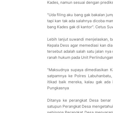
Kades, namun sesuai dengan prediks
"Uda filing aku bang gak bakalan ju
tapi kan tak ada salahnya dicoba ma
bang Kades gak di kantor". Cetus Su
Lebih lanjut suwandi menjelaskan, 
Kepala Dess agar memediasi kan di
tersebut adalah salah satu jalan ny
ranah hukum pada Unit Perlindunga
"Maksudnya supaya dimediasikan K
satpamnya ke Polres Labuhanbatu, 
itikad baik mereka, kalau gak ada i
Pungkasnya
Ditanya ke perangkat Desa benar 
satupun Perangkat Desa mengetahui p
sehingga Perangkat Desa menyaran