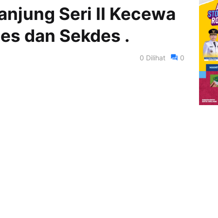
njung Seri II Kecewa
es dan Sekdes .
0
Dilihat
0