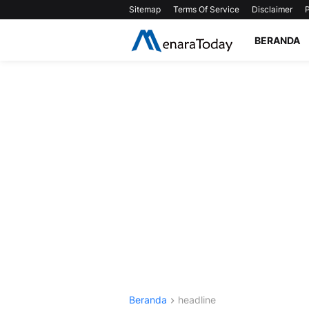
Sitemap
Terms Of Service
Disclaimer
P
BERANDA
Beranda
headline