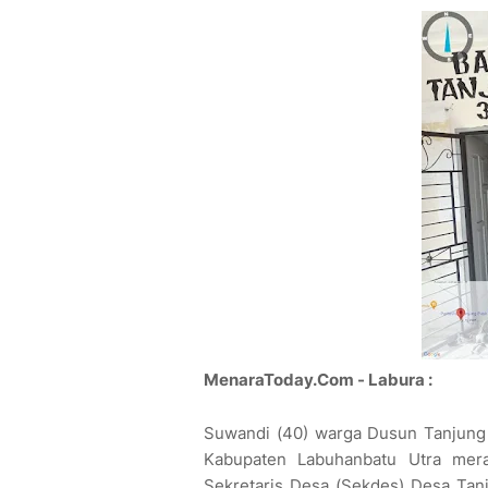
MenaraToday.Com - Labura :
Suwandi (40) warga Dusun Tanjung 
Kabupaten Labuhanbatu Utra mer
Sekretaris Desa (Sekdes) Desa Tanj