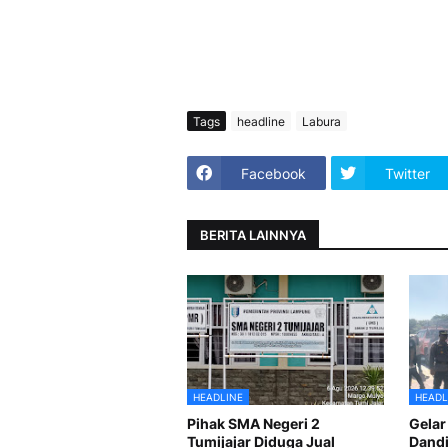
Tags
headline
Labura
Facebook
Twitter
BERITA LAINNYA
HEADLINE
HEADL
Pihak SMA Negeri 2
Gelar
Tumijajar Diduga Jual
Dandi