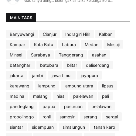
Mau tanya dong... boleh gak sih Jika keluarga korb...
MAIN TAGS
Banyuwangi
Cianjur
Indragiri Hilir
Kalbar
Kampar
Kota Batu
Labura
Medan
Mesuji
Minsel
Surabaya
Tanggerang
asahan
batanghari
batubara
blitar
deliserdang
jakarta
jambi
jawa timur
jayapura
karawang
lampung
lampung utara
lipsus
madina
malang
nias
palelawan
pali
pandeglang
papua
pasuruan
pelalawan
probolinggo
rohil
samosir
serang
sergai
siantar
sidempuan
simalungun
tanah karo