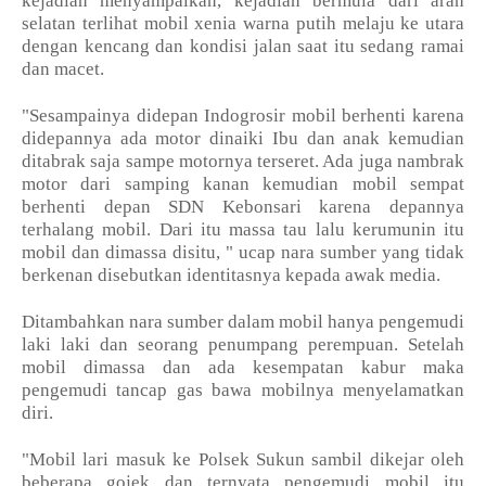
kejadian menyampaikan, kejadian bermula dari arah
selatan terlihat mobil xenia warna putih melaju ke utara
dengan kencang dan kondisi jalan saat itu sedang ramai
dan macet.
"Sesampainya didepan Indogrosir mobil berhenti karena
didepannya ada motor dinaiki Ibu dan anak kemudian
ditabrak saja sampe motornya terseret. Ada juga nambrak
motor dari samping kanan kemudian mobil sempat
berhenti depan SDN Kebonsari karena depannya
terhalang mobil. Dari itu massa tau lalu kerumunin itu
mobil dan dimassa disitu, " ucap nara sumber yang tidak
berkenan disebutkan identitasnya kepada awak media.
Ditambahkan nara sumber dalam mobil hanya pengemudi
laki laki dan seorang penumpang perempuan. Setelah
mobil dimassa dan ada kesempatan kabur maka
pengemudi tancap gas bawa mobilnya menyelamatkan
diri.
"Mobil lari masuk ke Polsek Sukun sambil dikejar oleh
beberapa gojek dan ternyata pengemudi mobil itu