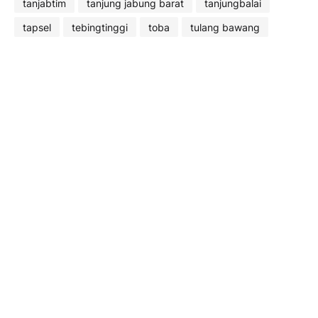
tanjabtim
tanjung jabung barat
tanjungbalai
tapsel
tebingtinggi
toba
tulang bawang