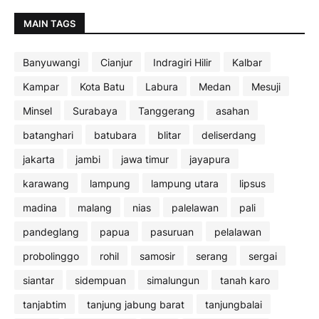
MAIN TAGS
Banyuwangi
Cianjur
Indragiri Hilir
Kalbar
Kampar
Kota Batu
Labura
Medan
Mesuji
Minsel
Surabaya
Tanggerang
asahan
batanghari
batubara
blitar
deliserdang
jakarta
jambi
jawa timur
jayapura
karawang
lampung
lampung utara
lipsus
madina
malang
nias
palelawan
pali
pandeglang
papua
pasuruan
pelalawan
probolinggo
rohil
samosir
serang
sergai
siantar
sidempuan
simalungun
tanah karo
tanjabtim
tanjung jabung barat
tanjungbalai