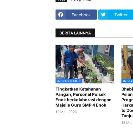
Facebook
Twitter
BERITA LAINNYA
INDRAGIRI HILIR
INDRAG
Tingkatkan Ketahanan
Bhabi
Pangan, Personel Polsek
Pelan
Enok berkolaborasi dengan
Prog
Majelis Guru SMP 4 Enok
Harka
to Do
19 Mei, 2026
Tanj
18 Mei