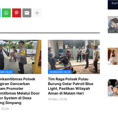
Kami
IRI HILIR
INDRAGIRI HILIR
nkamtibmas Polsek
Tim Raga Polsek Pulau
giran Gencarkan
Burung Gelar Patroli Blue
ram Promoter
Light, Pastikan Wilayah
mtibmas Melalui Door
Aman di Malam Hari
or System di Desa
16 Mei, 2026
ung Simpang
, 2026