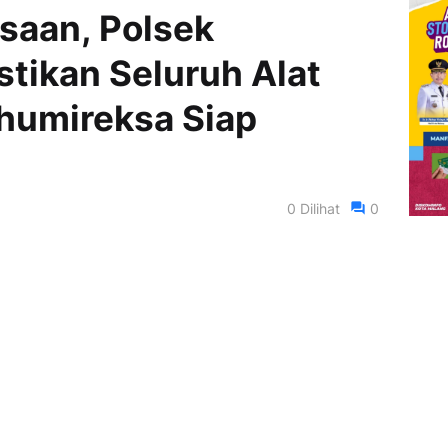
saan, Polsek
stikan Seluruh Alat
umireksa Siap
0
Dilihat
0