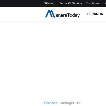
Sitemap
Terms Of Service
Disclaimer
P
BERANDA
Beranda
Indragiri Hilir