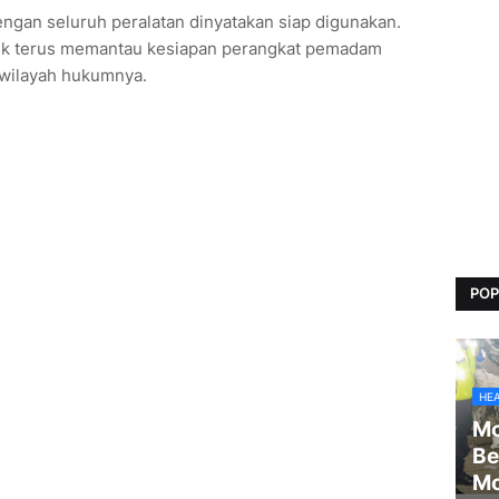
engan seluruh peralatan dinyatakan siap digunakan.
uk terus memantau kesiapan perangkat pemadam
 wilayah hukumnya.
POP
HE
Mo
Be
Mo