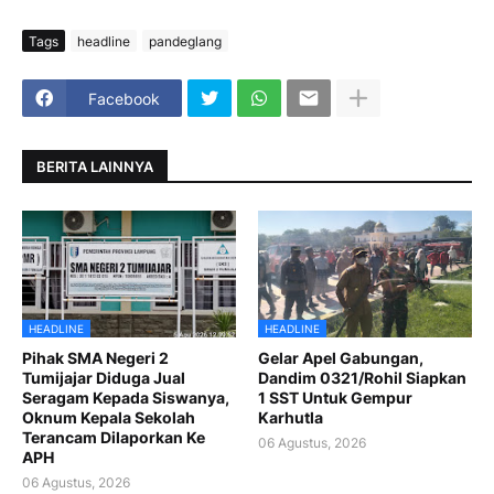
Tags
headline
pandeglang
Facebook
BERITA LAINNYA
HEADLINE
HEADLINE
Pihak SMA Negeri 2
Gelar Apel Gabungan,
Tumijajar Diduga Jual
Dandim 0321/Rohil Siapkan
Seragam Kepada Siswanya,
1 SST Untuk Gempur
Oknum Kepala Sekolah
Karhutla
Terancam Dilaporkan Ke
06 Agustus, 2026
APH
06 Agustus, 2026