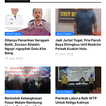
ADVETORIAL
ADVETORIAL
Ditanya Penarikan Seragam
Jadi Jurtul Togel, Pria Paruh
Batik, Zocson Silalahi:
Baya Diringkus Unit Reskrim
Ngopi-ngopilah Dulu Kita
Polsek Kualuh Hulu
Bang
01 Juni, 2022
13 Juni, 2022
ADVETORIAL
ADVETORIAL
Berkedok Ketangkasan
Pemkab Labura Raih WTP
Pasar Malam Rambung
Untuk Ketiga Kalinya