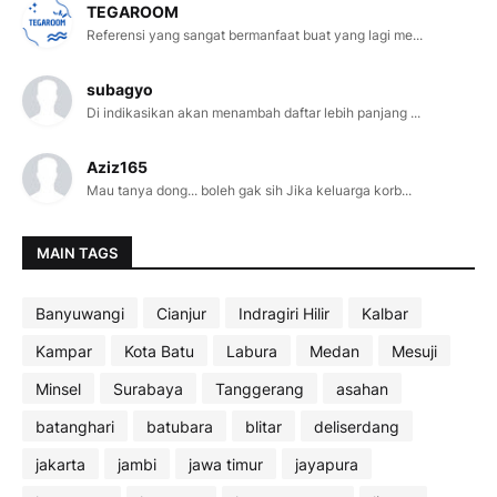
TEGAROOM
Referensi yang sangat bermanfaat buat yang lagi me...
subagyo
Di indikasikan akan menambah daftar lebih panjang ...
Aziz165
Mau tanya dong... boleh gak sih Jika keluarga korb...
MAIN TAGS
Banyuwangi
Cianjur
Indragiri Hilir
Kalbar
Kampar
Kota Batu
Labura
Medan
Mesuji
Minsel
Surabaya
Tanggerang
asahan
batanghari
batubara
blitar
deliserdang
jakarta
jambi
jawa timur
jayapura