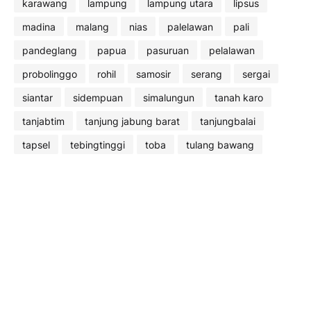
karawang
lampung
lampung utara
lipsus
madina
malang
nias
palelawan
pali
pandeglang
papua
pasuruan
pelalawan
probolinggo
rohil
samosir
serang
sergai
siantar
sidempuan
simalungun
tanah karo
tanjabtim
tanjung jabung barat
tanjungbalai
tapsel
tebingtinggi
toba
tulang bawang