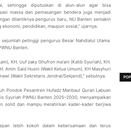
i, sehingga diputuskan di alun-alun agar bisa
isasi massa dan pemasangan bendera juga menjadi
gan dilantiknya pengurus baru, NU Banten semakin
 ekonomi, pendidikan, maupun sosial,” ujarnya.
, sejumlah petinggi pengurus Besar Nahdlatul Ulama
 PWNU Banten.
am), KH. Uuf zaky Ghufron ma'ani (Katib Syuriah), KH.
H. Amin Said Husni (Wakil Ketua Umum), ⁠KH Masyhuri
nawi (Wakil Sekretaris Jendral/Sekjend)," sebutnya.
POP
suh Pondok Pesantren Hufadz Manbaul Quran Labuan
 Rois Syuriah PWNU Banten 2025–2030, menyampaikan
n solid dan mampu melahirkan kader-kader berjiwa
epan lebih kokoh dalam kebersamaan dan terus