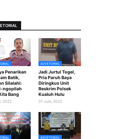
ETORIAL
ORIAL
ADVETORIAL
ya Penarikan
Jadi Jurtul Togel,
am Batik,
Pria Paruh Baya
n Silalahi:
Diringkus Unit
-ngopilah
Reskrim Polsek
Kita Bang
Kualuh Hulu
i, 2022
01 Juni, 2022
ORIAL
ADVETORIAL