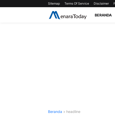
Sitemap
Terms Of Service
Disclaimer
P
BERANDA
Beranda
headline