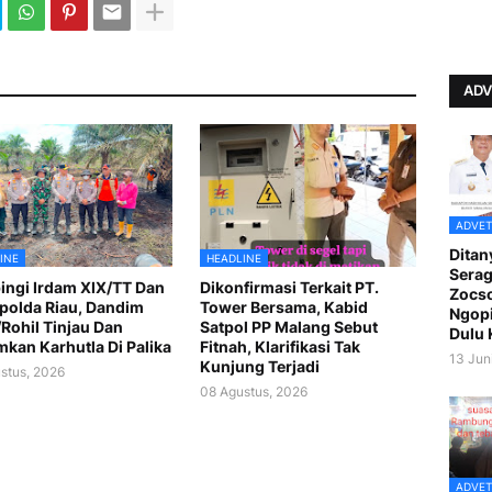
ADV
ADVET
Ditan
INE
HEADLINE
Serag
ngi Irdam XIX/TT Dan
Dikonfirmasi Terkait PT.
Zocso
olda Riau, Dandim
Tower Bersama, Kabid
Ngopi
Rohil Tinjau Dan
Satpol PP Malang Sebut
Dulu 
kan Karhutla Di Palika
Fitnah, Klarifikasi Tak
13 Jun
Kunjung Terjadi
stus, 2026
08 Agustus, 2026
ADVET