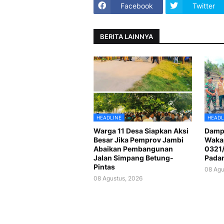
Facebook
Twitter
BERITA LAINNYA
HEADLINE
HEADL
Warga 11 Desa Siapkan Aksi
Dampi
Besar Jika Pemprov Jambi
Wakap
Abaikan Pembangunan
0321/
Jalan Simpang Betung-
Padam
Pintas
08 Agu
08 Agustus, 2026