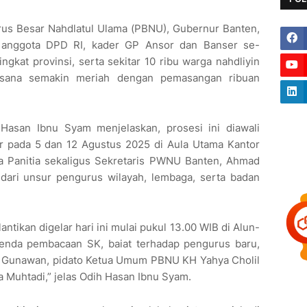
gurus Besar Nahdlatul Ulama (PBNU), Gubernur Banten,
, anggota DPD RI, kader GP Ansor dan Banser se-
gkat provinsi, serta sekitar 10 ribu warga nahdliyin
uasana semakin meriah dengan pemasangan ribuan
h Hasan Ibnu Syam menjelaskan, prosesi ini diawali
ar pada 5 dan 12 Agustus 2025 di Aula Utama Kantor
 Panitia sekaligus Sekretaris PWNU Banten, Ahmad
g dari unsur pengurus wilayah, lembaga, serta badan
ntikan digelar hari ini mulai pukul 13.00 WIB di Alun-
enda pembacaan SK, baiat terhadap pengurus baru,
 Gunawan, pidato Ketua Umum PBNU KH Yahya Cholil
a Muhtadi,” jelas Odih Hasan Ibnu Syam.