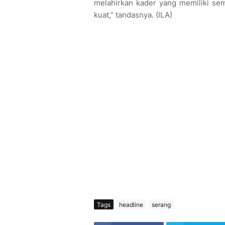
melahirkan kader yang memiliki se
kuat,” tandasnya. (ILA)
Tags
headline
serang