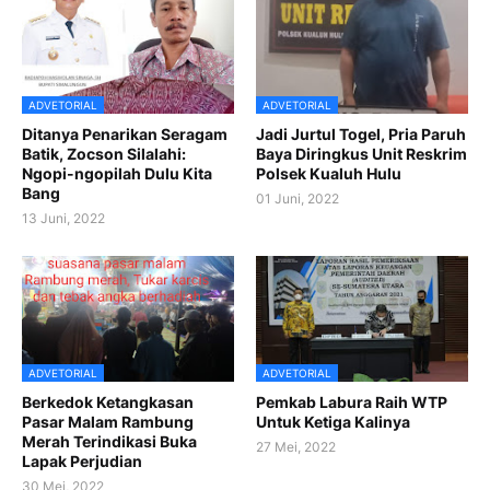
ADVETORIAL
ADVETORIAL
Ditanya Penarikan Seragam
Jadi Jurtul Togel, Pria Paruh
Batik, Zocson Silalahi:
Baya Diringkus Unit Reskrim
Ngopi-ngopilah Dulu Kita
Polsek Kualuh Hulu
Bang
01 Juni, 2022
13 Juni, 2022
ADVETORIAL
ADVETORIAL
Berkedok Ketangkasan
Pemkab Labura Raih WTP
Pasar Malam Rambung
Untuk Ketiga Kalinya
Merah Terindikasi Buka
27 Mei, 2022
Lapak Perjudian
30 Mei, 2022