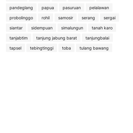
pandeglang
papua
pasuruan
pelalawan
probolinggo
rohil
samosir
serang
sergai
siantar
sidempuan
simalungun
tanah karo
tanjabtim
tanjung jabung barat
tanjungbalai
tapsel
tebingtinggi
toba
tulang bawang