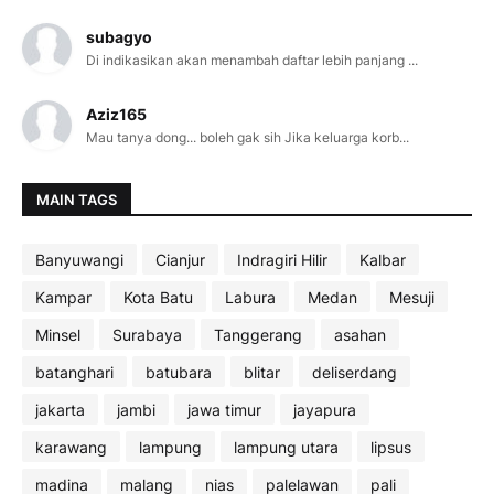
subagyo
Di indikasikan akan menambah daftar lebih panjang ...
Aziz165
Mau tanya dong... boleh gak sih Jika keluarga korb...
MAIN TAGS
Banyuwangi
Cianjur
Indragiri Hilir
Kalbar
Kampar
Kota Batu
Labura
Medan
Mesuji
Minsel
Surabaya
Tanggerang
asahan
batanghari
batubara
blitar
deliserdang
jakarta
jambi
jawa timur
jayapura
karawang
lampung
lampung utara
lipsus
madina
malang
nias
palelawan
pali