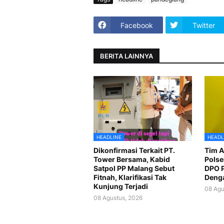
Facebook
Twitter
BERITA LAINNYA
HEADLINE
HEADL
Dikonfirmasi Terkait PT.
Tim A
Tower Bersama, Kabid
Polse
Satpol PP Malang Sebut
DPO P
Fitnah, Klarifikasi Tak
Deng
Kunjung Terjadi
08 Agu
08 Agustus, 2026