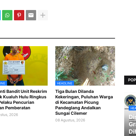
POP
INE
HEADLINE
nti Bandit Unit Reskrim
Tiga Bulan Dilanda
k Kualuh Hulu Ringkus
Kekeringan, Puluhan Warga
elaku Pencurian
di Kecamatan Picung
an Pemberatan
Pandeglang Andalkan
HE
Sungai Cilemer
stus, 2026
Di
08 Agustus, 2026
Gr
Di