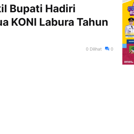
l Bupati Hadiri
ua KONI Labura Tahun
0
Dilihat
0