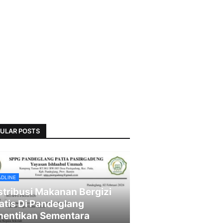
ULAR POSTS
ADLINE
stribusi Makanan Bergizi
atis Di Pandeglang
hentikan Sementara