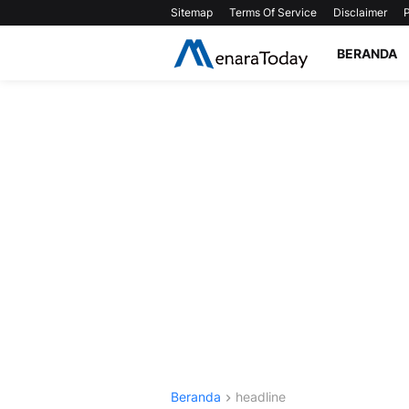
Sitemap
Terms Of Service
Disclaimer
P
BERANDA
Beranda
headline