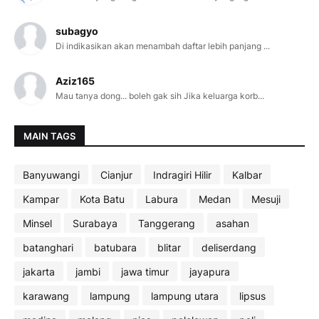
subagyo
Di indikasikan akan menambah daftar lebih panjang ...
Aziz165
Mau tanya dong... boleh gak sih Jika keluarga korb...
MAIN TAGS
Banyuwangi
Cianjur
Indragiri Hilir
Kalbar
Kampar
Kota Batu
Labura
Medan
Mesuji
Minsel
Surabaya
Tanggerang
asahan
batanghari
batubara
blitar
deliserdang
jakarta
jambi
jawa timur
jayapura
karawang
lampung
lampung utara
lipsus