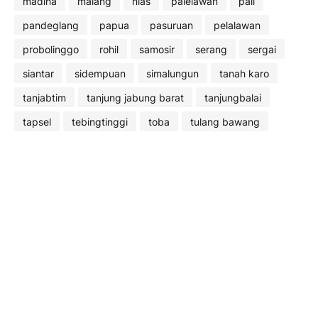
madina
malang
nias
palelawan
pali
pandeglang
papua
pasuruan
pelalawan
probolinggo
rohil
samosir
serang
sergai
siantar
sidempuan
simalungun
tanah karo
tanjabtim
tanjung jabung barat
tanjungbalai
tapsel
tebingtinggi
toba
tulang bawang