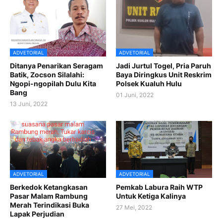
ADVETORIAL
ADVETORIAL
Ditanya Penarikan Seragam
Jadi Jurtul Togel, Pria Paruh
Batik, Zocson Silalahi:
Baya Diringkus Unit Reskrim
Ngopi-ngopilah Dulu Kita
Polsek Kualuh Hulu
Bang
01 Juni, 2022
13 Juni, 2022
ADVETORIAL
ADVETORIAL
Berkedok Ketangkasan
Pemkab Labura Raih WTP
Pasar Malam Rambung
Untuk Ketiga Kalinya
Merah Terindikasi Buka
27 Mei, 2022
Lapak Perjudian