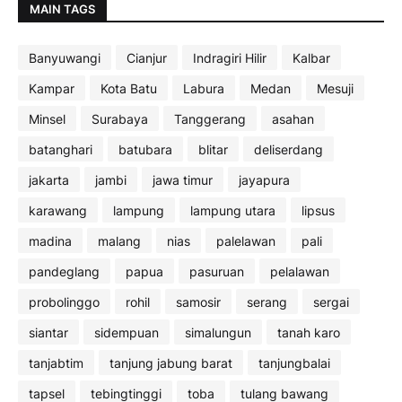
MAIN TAGS
Banyuwangi
Cianjur
Indragiri Hilir
Kalbar
Kampar
Kota Batu
Labura
Medan
Mesuji
Minsel
Surabaya
Tanggerang
asahan
batanghari
batubara
blitar
deliserdang
jakarta
jambi
jawa timur
jayapura
karawang
lampung
lampung utara
lipsus
madina
malang
nias
palelawan
pali
pandeglang
papua
pasuruan
pelalawan
probolinggo
rohil
samosir
serang
sergai
siantar
sidempuan
simalungun
tanah karo
tanjabtim
tanjung jabung barat
tanjungbalai
tapsel
tebingtinggi
toba
tulang bawang