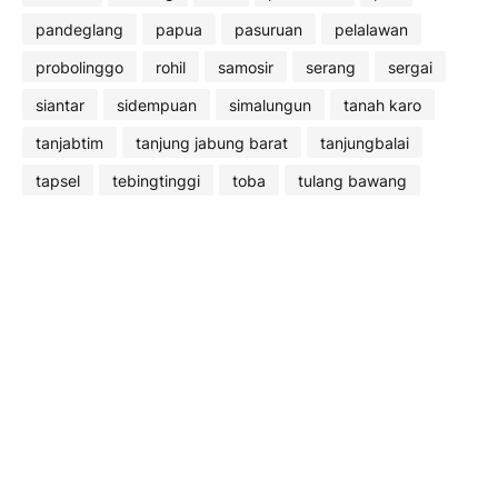
pandeglang
papua
pasuruan
pelalawan
probolinggo
rohil
samosir
serang
sergai
siantar
sidempuan
simalungun
tanah karo
tanjabtim
tanjung jabung barat
tanjungbalai
tapsel
tebingtinggi
toba
tulang bawang