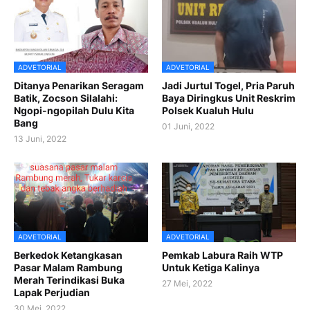
ADVETORIAL
ADVETORIAL
Ditanya Penarikan Seragam
Jadi Jurtul Togel, Pria Paruh
Batik, Zocson Silalahi:
Baya Diringkus Unit Reskrim
Ngopi-ngopilah Dulu Kita
Polsek Kualuh Hulu
Bang
01 Juni, 2022
13 Juni, 2022
ADVETORIAL
ADVETORIAL
Berkedok Ketangkasan
Pemkab Labura Raih WTP
Pasar Malam Rambung
Untuk Ketiga Kalinya
Merah Terindikasi Buka
27 Mei, 2022
Lapak Perjudian
30 Mei, 2022