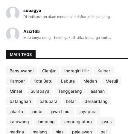
subagyo
Di indikasikan akan menambah daftar lebih panjang ...
Aziz165
Mau tanya dong... boleh gak sih Jika keluarga korb...
MAIN TAGS
Banyuwangi
Cianjur
Indragiri Hilir
Kalbar
Kampar
Kota Batu
Labura
Medan
Mesuji
Minsel
Surabaya
Tanggerang
asahan
batanghari
batubara
blitar
deliserdang
jakarta
jambi
jawa timur
jayapura
karawang
lampung
lampung utara
lipsus
madina
malang
nias
palelawan
pali