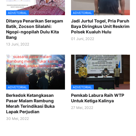
ADVETORIAL
ADVETORIAL
Ditanya Penarikan Seragam
Jadi Jurtul Togel, Pria Paruh
Batik, Zocson Silalahi:
Baya Diringkus Unit Reskrim
Ngopi-ngopilah Dulu Kita
Polsek Kualuh Hulu
Bang
01 Juni, 2022
13 Juni, 2022
ADVETORIAL
ADVETORIAL
Berkedok Ketangkasan
Pemkab Labura Raih WTP
Pasar Malam Rambung
Untuk Ketiga Kalinya
Merah Terindikasi Buka
27 Mei, 2022
Lapak Perjudian
30 Mei, 2022