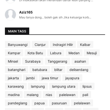
Di indikasikan akan menambah daftar lebih panjang ...
Aziz165
Mau tanya dong... boleh gak sih Jika keluarga korb...
MAIN TAGS
Banyuwangi
Cianjur
Indragiri Hilir
Kalbar
Kampar
Kota Batu
Labura
Medan
Mesuji
Minsel
Surabaya
Tanggerang
asahan
batanghari
batubara
blitar
deliserdang
jakarta
jambi
jawa timur
jayapura
karawang
lampung
lampung utara
lipsus
madina
malang
nias
palelawan
pali
pandeglang
papua
pasuruan
pelalawan