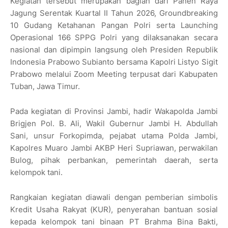
Kegiatan tersebut merupakan bagian dari Panen Raya
Jagung Serentak Kuartal II Tahun 2026, Groundbreaking
10 Gudang Ketahanan Pangan Polri serta Launching
Operasional 166 SPPG Polri yang dilaksanakan secara
nasional dan dipimpin langsung oleh Presiden Republik
Indonesia Prabowo Subianto bersama Kapolri Listyo Sigit
Prabowo melalui Zoom Meeting terpusat dari Kabupaten
Tuban, Jawa Timur.
Pada kegiatan di Provinsi Jambi, hadir Wakapolda Jambi
Brigjen Pol. B. Ali, Wakil Gubernur Jambi H. Abdullah
Sani, unsur Forkopimda, pejabat utama Polda Jambi,
Kapolres Muaro Jambi AKBP Heri Supriawan, perwakilan
Bulog, pihak perbankan, pemerintah daerah, serta
kelompok tani.
Rangkaian kegiatan diawali dengan pemberian simbolis
Kredit Usaha Rakyat (KUR), penyerahan bantuan sosial
kepada kelompok tani binaan PT Brahma Bina Bakti,