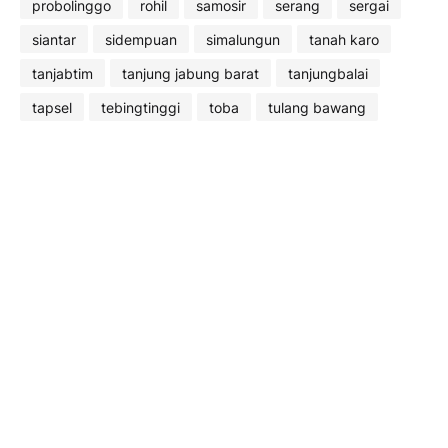
probolinggo
rohil
samosir
serang
sergai
siantar
sidempuan
simalungun
tanah karo
tanjabtim
tanjung jabung barat
tanjungbalai
tapsel
tebingtinggi
toba
tulang bawang