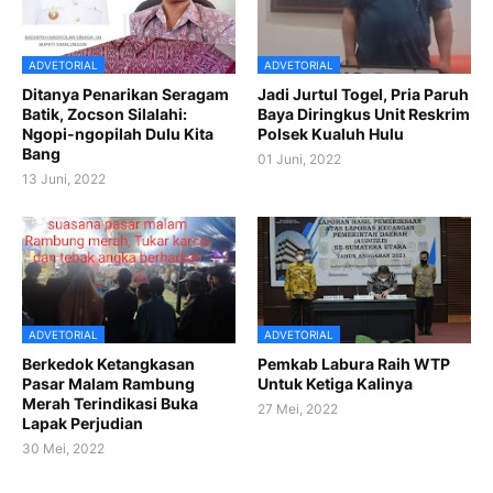
ADVETORIAL
ADVETORIAL
Ditanya Penarikan Seragam
Jadi Jurtul Togel, Pria Paruh
Batik, Zocson Silalahi:
Baya Diringkus Unit Reskrim
Ngopi-ngopilah Dulu Kita
Polsek Kualuh Hulu
Bang
01 Juni, 2022
13 Juni, 2022
ADVETORIAL
ADVETORIAL
Berkedok Ketangkasan
Pemkab Labura Raih WTP
Pasar Malam Rambung
Untuk Ketiga Kalinya
Merah Terindikasi Buka
27 Mei, 2022
Lapak Perjudian
30 Mei, 2022