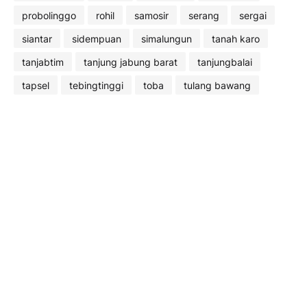
probolinggo
rohil
samosir
serang
sergai
siantar
sidempuan
simalungun
tanah karo
tanjabtim
tanjung jabung barat
tanjungbalai
tapsel
tebingtinggi
toba
tulang bawang