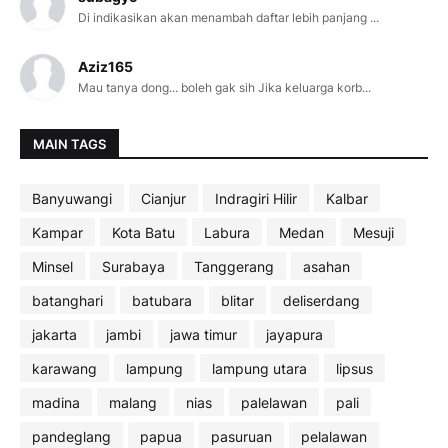
Di indikasikan akan menambah daftar lebih panjang ...
Aziz165
Mau tanya dong... boleh gak sih Jika keluarga korb...
MAIN TAGS
Banyuwangi
Cianjur
Indragiri Hilir
Kalbar
Kampar
Kota Batu
Labura
Medan
Mesuji
Minsel
Surabaya
Tanggerang
asahan
batanghari
batubara
blitar
deliserdang
jakarta
jambi
jawa timur
jayapura
karawang
lampung
lampung utara
lipsus
madina
malang
nias
palelawan
pali
pandeglang
papua
pasuruan
pelalawan