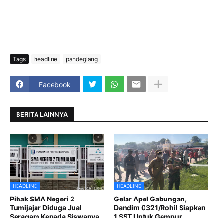
Tags
headline
pandeglang
Facebook
BERITA LAINNYA
HEADLINE
HEADLINE
Pihak SMA Negeri 2
Gelar Apel Gabungan,
Tumijajar Diduga Jual
Dandim 0321/Rohil Siapkan
Seragam Kepada Siswanya,
1 SST Untuk Gempur