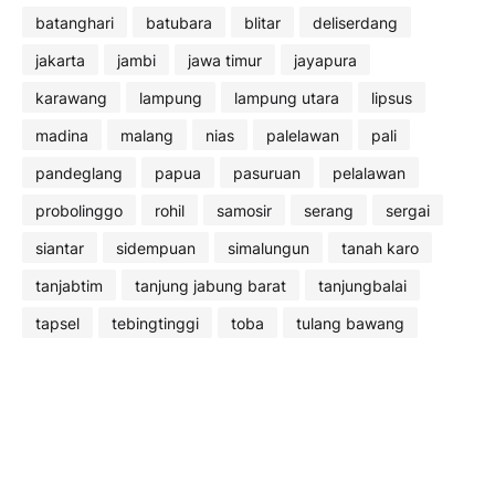
batanghari
batubara
blitar
deliserdang
jakarta
jambi
jawa timur
jayapura
karawang
lampung
lampung utara
lipsus
madina
malang
nias
palelawan
pali
pandeglang
papua
pasuruan
pelalawan
probolinggo
rohil
samosir
serang
sergai
siantar
sidempuan
simalungun
tanah karo
tanjabtim
tanjung jabung barat
tanjungbalai
tapsel
tebingtinggi
toba
tulang bawang