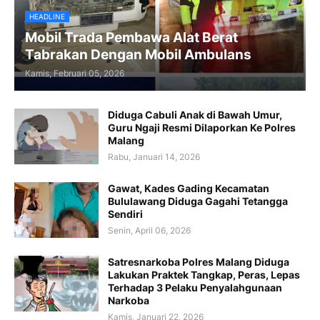
HEADLINE
Mobil Trada Pembawa Alat Berat
Tabrakan Dengan Mobil Ambulans
Kamis, Februari 05, 2026
Diduga Cabuli Anak di Bawah Umur,
Guru Ngaji Resmi Dilaporkan Ke Polres
Malang
Rabu, Januari 14, 2026
Gawat, Kades Gading Kecamatan
Bululawang Diduga Gagahi Tetangga
Sendiri
Senin, April 06, 2026
Satresnarkoba Polres Malang Diduga
Lakukan Praktek Tangkap, Peras, Lepas
Terhadap 3 Pelaku Penyalahgunaan
Narkoba
Kamis, Januari 22, 2026