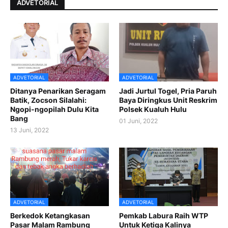
ADVETORIAL
ADVETORIAL
ADVETORIAL
Ditanya Penarikan Seragam
Jadi Jurtul Togel, Pria Paruh
Batik, Zocson Silalahi:
Baya Diringkus Unit Reskrim
Ngopi-ngopilah Dulu Kita
Polsek Kualuh Hulu
Bang
01 Juni, 2022
13 Juni, 2022
ADVETORIAL
ADVETORIAL
Berkedok Ketangkasan
Pemkab Labura Raih WTP
Pasar Malam Rambung
Untuk Ketiga Kalinya