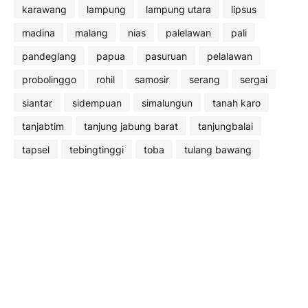
karawang
lampung
lampung utara
lipsus
madina
malang
nias
palelawan
pali
pandeglang
papua
pasuruan
pelalawan
probolinggo
rohil
samosir
serang
sergai
siantar
sidempuan
simalungun
tanah karo
tanjabtim
tanjung jabung barat
tanjungbalai
tapsel
tebingtinggi
toba
tulang bawang