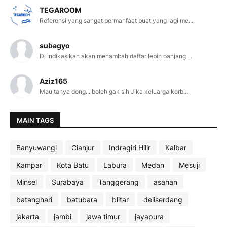
TEGAROOM
Referensi yang sangat bermanfaat buat yang lagi me...
subagyo
Di indikasikan akan menambah daftar lebih panjang ...
Aziz165
Mau tanya dong... boleh gak sih Jika keluarga korb...
MAIN TAGS
Banyuwangi
Cianjur
Indragiri Hilir
Kalbar
Kampar
Kota Batu
Labura
Medan
Mesuji
Minsel
Surabaya
Tanggerang
asahan
batanghari
batubara
blitar
deliserdang
jakarta
jambi
jawa timur
jayapura