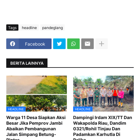
Tags
headline
pandeglang
Facebook
BERITA LAINNYA
HEADLINE
HEADLINE
Warga 11 Desa Siapkan Aksi
Dampingi Irdam XIX/TT Dan
Besar Jika Pemprov Jambi
Wakapolda Riau, Dandim
Abaikan Pembangunan
0321/Rohil Tinjau Dan
Jalan Simpang Betung-
Padamkan Karhutla Di
Pintas
Palika