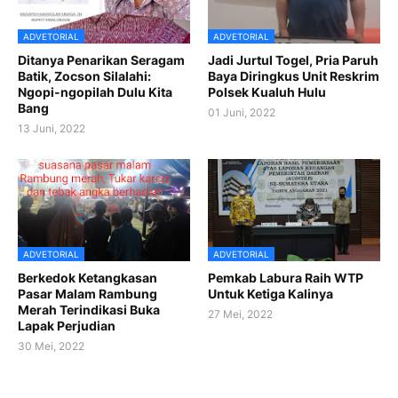
ADVETORIAL
ADVETORIAL
Ditanya Penarikan Seragam
Jadi Jurtul Togel, Pria Paruh
Batik, Zocson Silalahi:
Baya Diringkus Unit Reskrim
Ngopi-ngopilah Dulu Kita
Polsek Kualuh Hulu
Bang
01 Juni, 2022
13 Juni, 2022
ADVETORIAL
ADVETORIAL
Berkedok Ketangkasan
Pemkab Labura Raih WTP
Pasar Malam Rambung
Untuk Ketiga Kalinya
Merah Terindikasi Buka
27 Mei, 2022
Lapak Perjudian
30 Mei, 2022