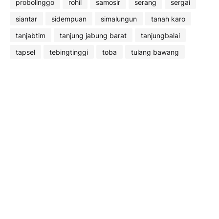
probolinggo
rohil
samosir
serang
sergai
siantar
sidempuan
simalungun
tanah karo
tanjabtim
tanjung jabung barat
tanjungbalai
tapsel
tebingtinggi
toba
tulang bawang