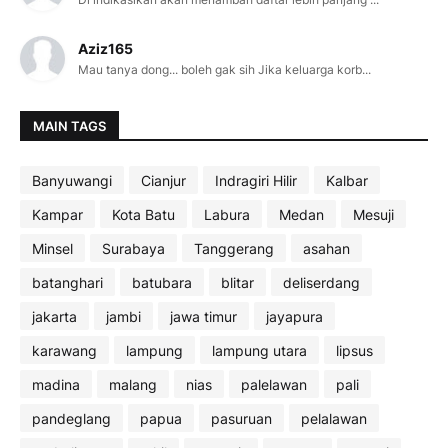
Aziz165
Mau tanya dong... boleh gak sih Jika keluarga korb...
MAIN TAGS
Banyuwangi
Cianjur
Indragiri Hilir
Kalbar
Kampar
Kota Batu
Labura
Medan
Mesuji
Minsel
Surabaya
Tanggerang
asahan
batanghari
batubara
blitar
deliserdang
jakarta
jambi
jawa timur
jayapura
karawang
lampung
lampung utara
lipsus
madina
malang
nias
palelawan
pali
pandeglang
papua
pasuruan
pelalawan