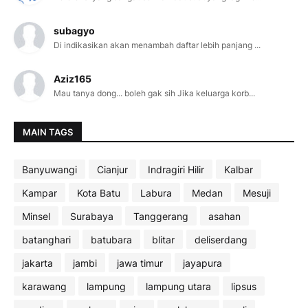
subagyo
Di indikasikan akan menambah daftar lebih panjang ...
Aziz165
Mau tanya dong... boleh gak sih Jika keluarga korb...
MAIN TAGS
Banyuwangi
Cianjur
Indragiri Hilir
Kalbar
Kampar
Kota Batu
Labura
Medan
Mesuji
Minsel
Surabaya
Tanggerang
asahan
batanghari
batubara
blitar
deliserdang
jakarta
jambi
jawa timur
jayapura
karawang
lampung
lampung utara
lipsus