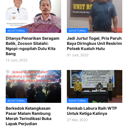
ADVETORIAL
ADVETORIAL
Ditanya Penarikan Seragam
Jadi Jurtul Togel, Pria Paruh
Batik, Zocson Silalahi:
Baya Diringkus Unit Reskrim
Ngopi-ngopilah Dulu Kita
Polsek Kualuh Hulu
Bang
01 Juni, 2022
13 Juni, 2022
ADVETORIAL
ADVETORIAL
Berkedok Ketangkasan
Pemkab Labura Raih WTP
Pasar Malam Rambung
Untuk Ketiga Kalinya
Merah Terindikasi Buka
27 Mei, 2022
Lapak Perjudian