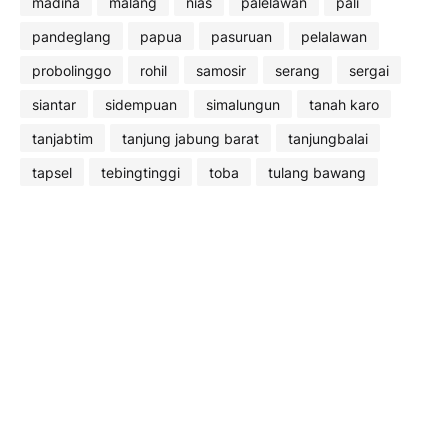
madina
malang
nias
palelawan
pali
pandeglang
papua
pasuruan
pelalawan
probolinggo
rohil
samosir
serang
sergai
siantar
sidempuan
simalungun
tanah karo
tanjabtim
tanjung jabung barat
tanjungbalai
tapsel
tebingtinggi
toba
tulang bawang