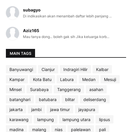
subagyo
Di indikasikan akan menambah daftar lebih panjang ...
Aziz165
Mau tanya dong... boleh gak sih Jika keluarga korb...
MAIN TAGS
Banyuwangi
Cianjur
Indragiri Hilir
Kalbar
Kampar
Kota Batu
Labura
Medan
Mesuji
Minsel
Surabaya
Tanggerang
asahan
batanghari
batubara
blitar
deliserdang
jakarta
jambi
jawa timur
jayapura
karawang
lampung
lampung utara
lipsus
madina
malang
nias
palelawan
pali