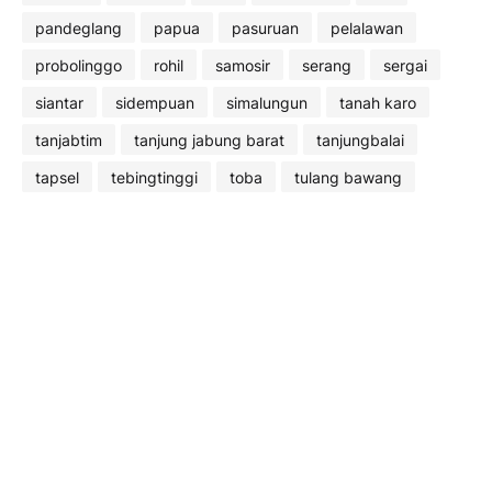
pandeglang
papua
pasuruan
pelalawan
probolinggo
rohil
samosir
serang
sergai
siantar
sidempuan
simalungun
tanah karo
tanjabtim
tanjung jabung barat
tanjungbalai
tapsel
tebingtinggi
toba
tulang bawang