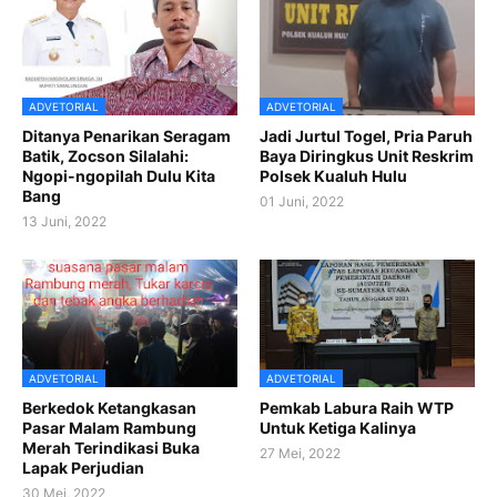
ADVETORIAL
ADVETORIAL
Ditanya Penarikan Seragam
Jadi Jurtul Togel, Pria Paruh
Batik, Zocson Silalahi:
Baya Diringkus Unit Reskrim
Ngopi-ngopilah Dulu Kita
Polsek Kualuh Hulu
Bang
01 Juni, 2022
13 Juni, 2022
ADVETORIAL
ADVETORIAL
Berkedok Ketangkasan
Pemkab Labura Raih WTP
Pasar Malam Rambung
Untuk Ketiga Kalinya
Merah Terindikasi Buka
27 Mei, 2022
Lapak Perjudian
30 Mei, 2022