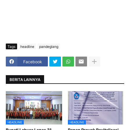
Tags
headline
pandeglang
Facebook
BERITA LAINNYA
HEADLINE
HEADLINE
Bupati Labura Lepas 31
Papan Proyek Revitalisasi