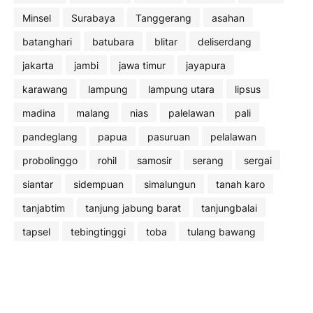
Minsel
Surabaya
Tanggerang
asahan
batanghari
batubara
blitar
deliserdang
jakarta
jambi
jawa timur
jayapura
karawang
lampung
lampung utara
lipsus
madina
malang
nias
palelawan
pali
pandeglang
papua
pasuruan
pelalawan
probolinggo
rohil
samosir
serang
sergai
siantar
sidempuan
simalungun
tanah karo
tanjabtim
tanjung jabung barat
tanjungbalai
tapsel
tebingtinggi
toba
tulang bawang