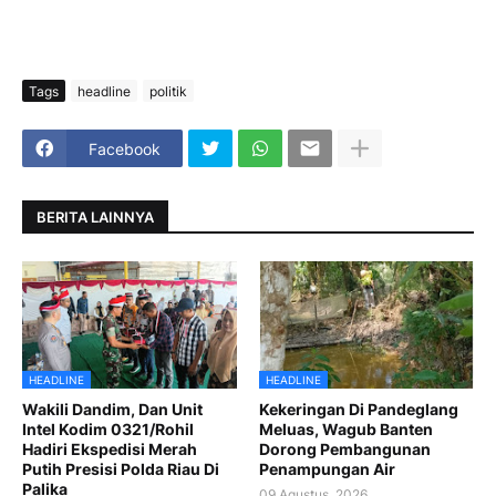
Tags
headline
politik
Facebook
BERITA LAINNYA
HEADLINE
HEADLINE
Wakili Dandim, Dan Unit
Kekeringan Di Pandeglang
Intel Kodim 0321/Rohil
Meluas, Wagub Banten
Hadiri Ekspedisi Merah
Dorong Pembangunan
Putih Presisi Polda Riau Di
Penampungan Air
Palika
09 Agustus, 2026