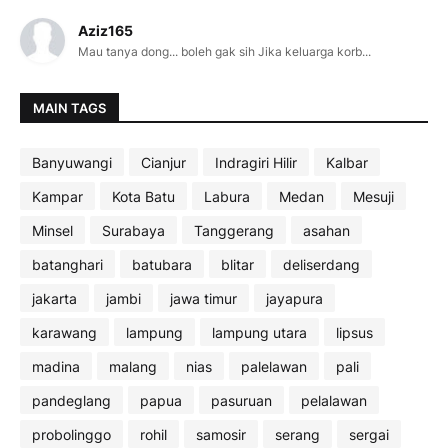
Aziz165
Mau tanya dong... boleh gak sih Jika keluarga korb...
MAIN TAGS
Banyuwangi
Cianjur
Indragiri Hilir
Kalbar
Kampar
Kota Batu
Labura
Medan
Mesuji
Minsel
Surabaya
Tanggerang
asahan
batanghari
batubara
blitar
deliserdang
jakarta
jambi
jawa timur
jayapura
karawang
lampung
lampung utara
lipsus
madina
malang
nias
palelawan
pali
pandeglang
papua
pasuruan
pelalawan
probolinggo
rohil
samosir
serang
sergai