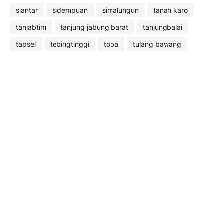
siantar
sidempuan
simalungun
tanah karo
tanjabtim
tanjung jabung barat
tanjungbalai
tapsel
tebingtinggi
toba
tulang bawang