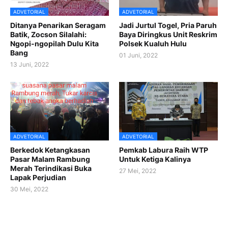
ADVETORIAL
ADVETORIAL
Ditanya Penarikan Seragam
Jadi Jurtul Togel, Pria Paruh
Batik, Zocson Silalahi:
Baya Diringkus Unit Reskrim
Ngopi-ngopilah Dulu Kita
Polsek Kualuh Hulu
Bang
01 Juni, 2022
13 Juni, 2022
ADVETORIAL
ADVETORIAL
Berkedok Ketangkasan
Pemkab Labura Raih WTP
Pasar Malam Rambung
Untuk Ketiga Kalinya
Merah Terindikasi Buka
27 Mei, 2022
Lapak Perjudian
30 Mei, 2022