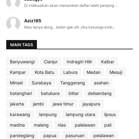
Di indikasikan akan menambah daftar lebih panjang ...
Aziz165
Mau tanya dong... boleh gak sih Jika keluarga korb...
MAIN TAGS
Banyuwangi
Cianjur
Indragiri Hilir
Kalbar
Kampar
Kota Batu
Labura
Medan
Mesuji
Minsel
Surabaya
Tanggerang
asahan
batanghari
batubara
blitar
deliserdang
jakarta
jambi
jawa timur
jayapura
karawang
lampung
lampung utara
lipsus
madina
malang
nias
palelawan
pali
pandeglang
papua
pasuruan
pelalawan