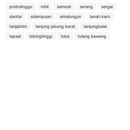
probolinggo
rohil
samosir
serang
sergai
siantar
sidempuan
simalungun
tanah karo
tanjabtim
tanjung jabung barat
tanjungbalai
tapsel
tebingtinggi
toba
tulang bawang