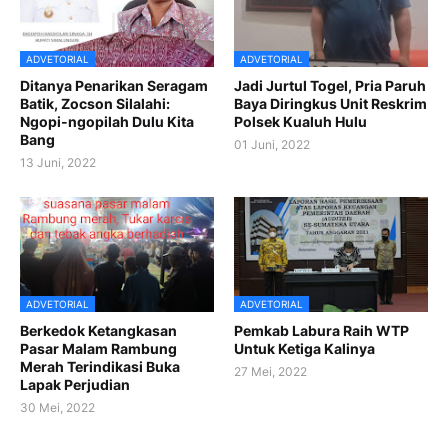
ADVETORIAL
ADVETORIAL
Ditanya Penarikan Seragam
Jadi Jurtul Togel, Pria Paruh
Batik, Zocson Silalahi:
Baya Diringkus Unit Reskrim
Ngopi-ngopilah Dulu Kita
Polsek Kualuh Hulu
Bang
01 Juni, 2022
13 Juni, 2022
ADVETORIAL
ADVETORIAL
Berkedok Ketangkasan
Pemkab Labura Raih WTP
Pasar Malam Rambung
Untuk Ketiga Kalinya
Merah Terindikasi Buka
27 Mei, 2022
Lapak Perjudian
30 Mei, 2022