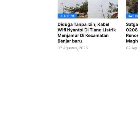
HEADLINE
BATUB
Diduga Tanpa Izin, Kabel
Satg
Wifi Nyantol Di Tiang Listrik
0208
Menjamur Di Kecamatan
Renov
Banjar baru
Maghr
07 Agustus, 2026
07 Agu