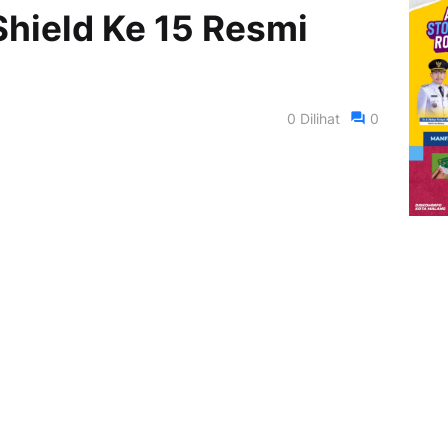
hield Ke 15 Resmi
0
Dilihat
0