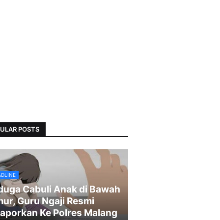
ULAR POSTS
ADLINE
duga Cabuli Anak di Bawah
ur, Guru Ngaji Resmi
laporkan Ke Polres Malang