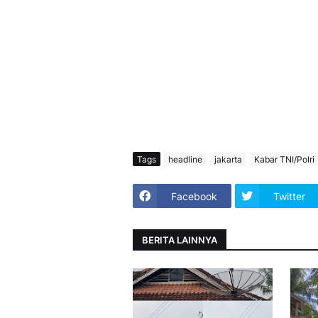
Tags
headline
jakarta
Kabar TNI/Polri
Facebook
Twitter
BERITA LAINNYA