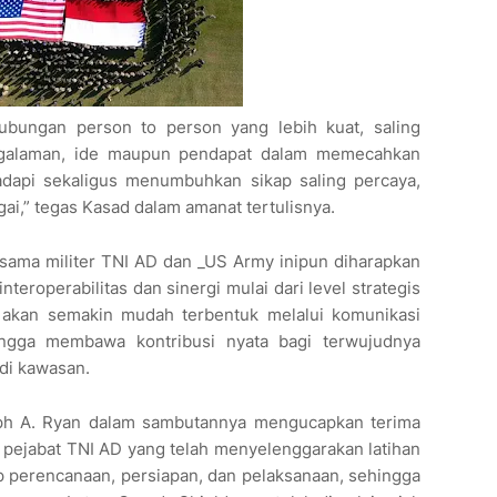
 hubungan person to person yang lebih kuat, saling
engalaman, ide maupun pendapat dalam memecahkan
hadapi sekaligus menumbuhkan sikap saling percaya,
ai,” tegas Kasad dalam amanat tertulisnya.
asama militer TNI AD dan _US Army inipun diharapkan
teroperabilitas dan sinergi mulai dari level strategis
 akan semakin mudah terbentuk melalui komunikasi
ingga membawa kontribusi nyata bagi terwujudnya
di kawasan.
eph A. Ryan dalam sambutannya mengucapkan terima
 pejabat TNI AD yang telah menyelenggarakan latihan
hap perencanaan, persiapan, dan pelaksanaan, sehingga