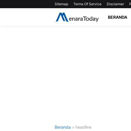
Sitemap
Terms Of Service
Disclaimer
P
BERANDA
Beranda
headline