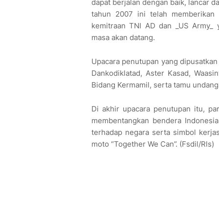
dapat berjalan dengan baik, lancar d
tahun 2007 ini telah memberikan 
kemitraan TNI AD dan _US Army_ yan
masa akan datang.
Upacara penutupan yang dipusatkan di
Dankodiklatad, Aster Kasad, Waasin
Bidang Kermamil, serta tamu undanga
Di akhir upacara penutupan itu, p
membentangkan bendera Indonesia 
terhadap negara serta simbol kerj
moto “Together We Can”. (Fsdil/Rls)