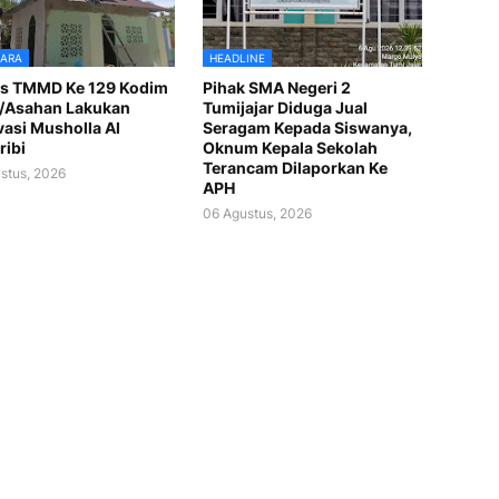
ARA
HEADLINE
as TMMD Ke 129 Kodim
Pihak SMA Negeri 2
/Asahan Lakukan
Tumijajar Diduga Jual
asi Musholla Al
Seragam Kepada Siswanya,
ibi
Oknum Kepala Sekolah
Terancam Dilaporkan Ke
stus, 2026
APH
06 Agustus, 2026