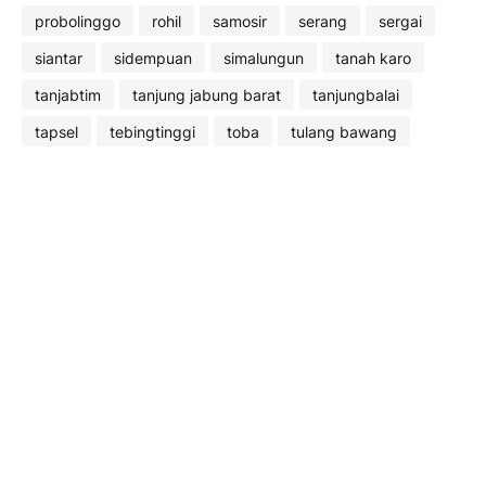
probolinggo
rohil
samosir
serang
sergai
siantar
sidempuan
simalungun
tanah karo
tanjabtim
tanjung jabung barat
tanjungbalai
tapsel
tebingtinggi
toba
tulang bawang