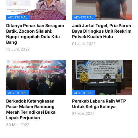
ADVETORIAL
ADVETORIAL
Ditanya Penarikan Seragam
Jadi Jurtul Togel, Pria Paruh
Batik, Zocson Silalahi:
Baya Diringkus Unit Reskrim
Ngopi-ngopilah Dulu Kita
Polsek Kualuh Hulu
Bang
01 Juni, 2022
13 Juni, 2022
ADVETORIAL
ADVETORIAL
Berkedok Ketangkasan
Pemkab Labura Raih WTP
Pasar Malam Rambung
Untuk Ketiga Kalinya
Merah Terindikasi Buka
27 Mei, 2022
Lapak Perjudian
30 Mei, 2022