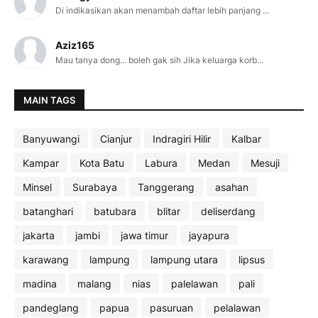
Di indikasikan akan menambah daftar lebih panjang ...
Aziz165
Mau tanya dong... boleh gak sih Jika keluarga korb...
MAIN TAGS
Banyuwangi
Cianjur
Indragiri Hilir
Kalbar
Kampar
Kota Batu
Labura
Medan
Mesuji
Minsel
Surabaya
Tanggerang
asahan
batanghari
batubara
blitar
deliserdang
jakarta
jambi
jawa timur
jayapura
karawang
lampung
lampung utara
lipsus
madina
malang
nias
palelawan
pali
pandeglang
papua
pasuruan
pelalawan