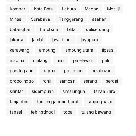
Kampar
Kota Batu
Labura
Medan
Mesuji
Minsel
Surabaya
Tanggerang
asahan
batanghari
batubara
blitar
deliserdang
jakarta
jambi
jawa timur
jayapura
karawang
lampung
lampung utara
lipsus
madina
malang
nias
palelawan
pali
pandeglang
papua
pasuruan
pelalawan
probolinggo
rohil
samosir
serang
sergai
siantar
sidempuan
simalungun
tanah karo
tanjabtim
tanjung jabung barat
tanjungbalai
tapsel
tebingtinggi
toba
tulang bawang