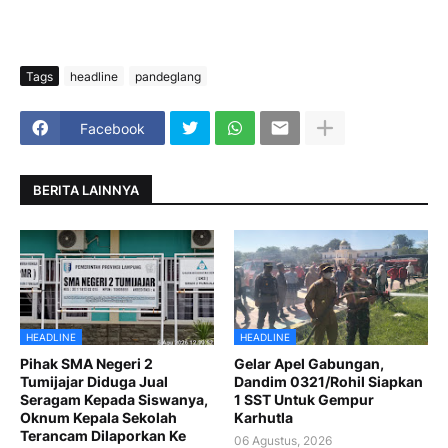
Tags
headline
pandeglang
Facebook
BERITA LAINNYA
HEADLINE
HEADLINE
Pihak SMA Negeri 2
Gelar Apel Gabungan,
Tumijajar Diduga Jual
Dandim 0321/Rohil Siapkan
Seragam Kepada Siswanya,
1 SST Untuk Gempur
Oknum Kepala Sekolah
Karhutla
Terancam Dilaporkan Ke
06 Agustus, 2026