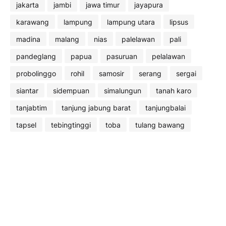
jakarta
jambi
jawa timur
jayapura
karawang
lampung
lampung utara
lipsus
madina
malang
nias
palelawan
pali
pandeglang
papua
pasuruan
pelalawan
probolinggo
rohil
samosir
serang
sergai
siantar
sidempuan
simalungun
tanah karo
tanjabtim
tanjung jabung barat
tanjungbalai
tapsel
tebingtinggi
toba
tulang bawang