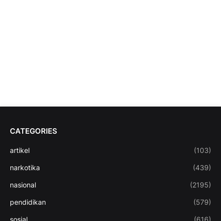
CATEGORIES
artikel
(103)
narkotika
(439)
nasional
(2195)
pendidikan
(579)
sosial
(616)