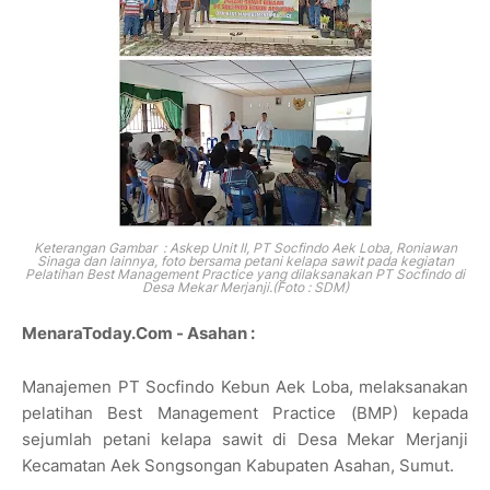
Keterangan Gambar : Askep Unit II, PT Socfindo Aek Loba, Roniawan
Sinaga dan lainnya, foto bersama petani kelapa sawit pada kegiatan
Pelatihan Best Management Practice yang dilaksanakan PT Socfindo di
Desa Mekar Merjanji.(Foto : SDM)
MenaraToday.Com - Asahan :
Manajemen PT Socfindo Kebun Aek Loba, melaksanakan
pelatihan Best Management Practice (BMP) kepada
sejumlah petani kelapa sawit di Desa Mekar Merjanji
Kecamatan Aek Songsongan Kabupaten Asahan, Sumut.