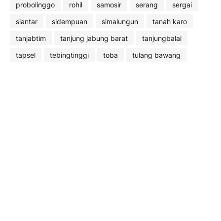
probolinggo
rohil
samosir
serang
sergai
siantar
sidempuan
simalungun
tanah karo
tanjabtim
tanjung jabung barat
tanjungbalai
tapsel
tebingtinggi
toba
tulang bawang