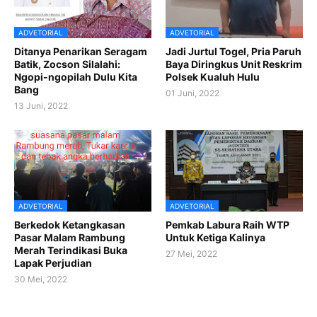
ADVETORIAL
ADVETORIAL
Ditanya Penarikan Seragam
Jadi Jurtul Togel, Pria Paruh
Batik, Zocson Silalahi:
Baya Diringkus Unit Reskrim
Ngopi-ngopilah Dulu Kita
Polsek Kualuh Hulu
Bang
01 Juni, 2022
13 Juni, 2022
ADVETORIAL
ADVETORIAL
Berkedok Ketangkasan
Pemkab Labura Raih WTP
Pasar Malam Rambung
Untuk Ketiga Kalinya
Merah Terindikasi Buka
27 Mei, 2022
Lapak Perjudian
30 Mei, 2022