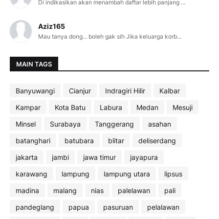
Di indikasikan akan menambah daftar lebih panjang ...
Aziz165
Mau tanya dong... boleh gak sih Jika keluarga korb...
MAIN TAGS
Banyuwangi
Cianjur
Indragiri Hilir
Kalbar
Kampar
Kota Batu
Labura
Medan
Mesuji
Minsel
Surabaya
Tanggerang
asahan
batanghari
batubara
blitar
deliserdang
jakarta
jambi
jawa timur
jayapura
karawang
lampung
lampung utara
lipsus
madina
malang
nias
palelawan
pali
pandeglang
papua
pasuruan
pelalawan