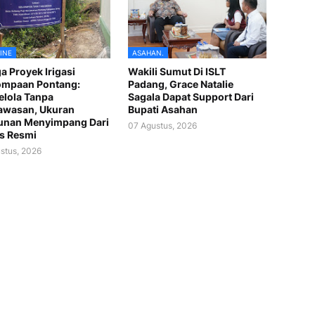
INE
ASAHAN.
a Proyek Irigasi
Wakili Sumut Di ISLT
ompaan Pontang:
Padang, Grace Natalie
lola Tanpa
Sagala Dapat Support Dari
awasan, Ukuran
Bupati Asahan
unan Menyimpang Dari
07 Agustus, 2026
s Resmi
stus, 2026