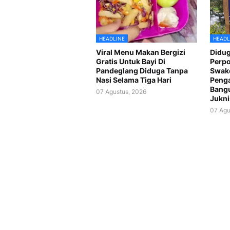
HEADLINE
HEADL
Viral Menu Makan Bergizi
Didug
Gratis Untuk Bayi Di
Perp
Pandeglang Diduga Tanpa
Swake
Nasi Selama Tiga Hari
Peng
Bang
07 Agustus, 2026
Jukni
07 Agu