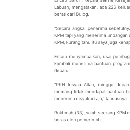
Encep Saruri, Kepala seksie Kesej
Labuan, mengatakan, ada 226 kelua
beras dari Bulog.
"Secara angka, penerima sebetuln
KPM tapi yang menerima undangan u
KPM, kurang tahu itu saya juga kena
Encep menyampaikan, usai pembagi
kembali menerima bantuan program 
depan.
"PKH Insyaa Allah, minggu depan
memang tidak mendapat bantuan bera
menerima disyukuri aja," tandasnya.
Rukhmah (33), salah seorang KPM m
beras oleh pemerintah.