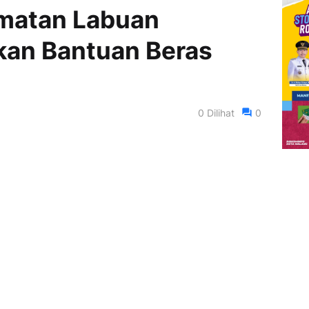
amatan Labuan
kan Bantuan Beras
0
Dilihat
0