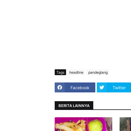
Tags
headline
pandeglang
Facebook
Twitter
BERITA LAINNYA