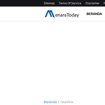
Sitemap
Terms Of Service
Disclaimer
P
BERANDA
Beranda
headline