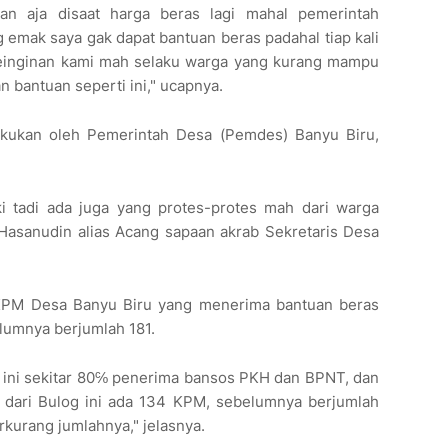
yan aja disaat harga beras lagi mahal pemerintah
g emak saya gak dapat bantuan beras padahal tiap kali
einginan kami mah selaku warga yang kurang mampu
n bantuan seperti ini," ucapnya.
akukan oleh Pemerintah Desa (Pemdes) Banyu Biru,
ski tadi ada juga yang protes-protes mah dari warga
Hasanudin alias Acang sapaan akrab Sekretaris Desa
 KPM Desa Banyu Biru yang menerima bantuan beras
elumnya berjumlah 181.
i ini sekitar 80℅ penerima bansos PKH dan BPNT, dan
dari Bulog ini ada 134 KPM, sebelumnya berjumlah
rkurang jumlahnya," jelasnya.