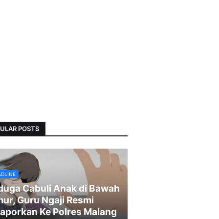
ULAR POSTS
ADLINE
duga Cabuli Anak di Bawah
ur, Guru Ngaji Resmi
laporkan Ke Polres Malang