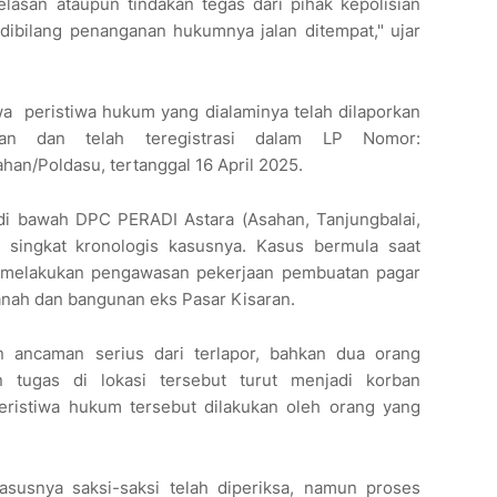
lasan ataupun tindakan tegas dari pihak kepolisian
 dibilang penanganan hukumnya jalan ditempat," ujar
a peristiwa hukum yang dialaminya telah dilaporkan
an dan telah teregistrasi dalam LP Nomor:
an/Poldasu, tertanggal 16 April 2025.
 di bawah DPC PERADI Astara (Asahan, Tanjungbalai,
 singkat kronologis kasusnya. Kasus bermula saat
a melakukan pengawasan pekerjaan pembuatan pagar
tanah dan bangunan eks Pasar Kisaran.
n ancaman serius dari terlapor, bahkan dua orang
 tugas di lokasi tersebut turut menjadi korban
eristiwa hukum tersebut dilakukan oleh orang yang
susnya saksi-saksi telah diperiksa, namun proses