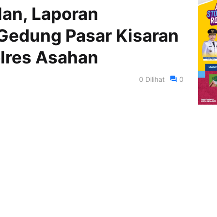
lan, Laporan
Gedung Pasar Kisaran
lres Asahan
0
Dilihat
0