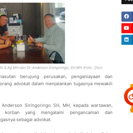
 S.Ag MH dan Dr. Anderson Siringoringo, SH,MH (Foto : Doc)
hasutan berujung perusakan, penganiayaan dan
rang advokat dalam menjalankan tugasnya mewakili
 Anderson Siringoringo SH, MH, kepada wartawan,
ai korban yang mengalami pengancaman dan
gasnya sebagai advokat.