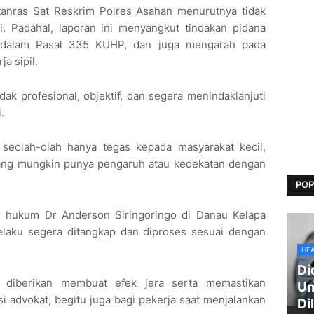
tanras Sat Reskrim Polres Asahan menurutnya tidak
 Padahal, laporan ini menyangkut tindakan pidana
 dalam Pasal 335 KUHP, dan juga mengarah pada
a sipil.
dak profesional, objektif, dan segera menindaklanjuti
i.
eolah-olah hanya tegas kepada masyarakat kecil,
ng mungkin punya pengaruh atau kedekatan dengan
POP
r hukum Dr Anderson Siringoringo di Danau Kelapa
elaku segera ditangkap dan diproses sesuai dengan
HE
Di
g diberikan membuat efek jera serta memastikan
Um
 advokat, begitu juga bagi pekerja saat menjalankan
Di