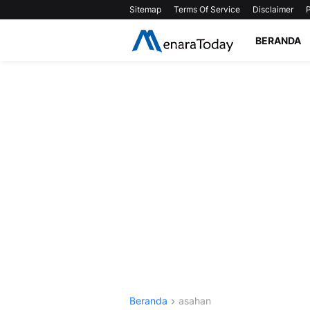
Sitemap
Terms Of Service
Disclaimer
P
BERANDA
Beranda
asahan