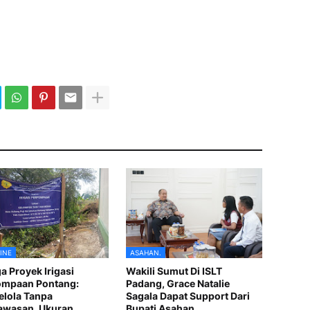
INE
ASAHAN.
a Proyek Irigasi
Wakili Sumut Di ISLT
ompaan Pontang:
Padang, Grace Natalie
lola Tanpa
Sagala Dapat Support Dari
awasan, Ukuran
Bupati Asahan