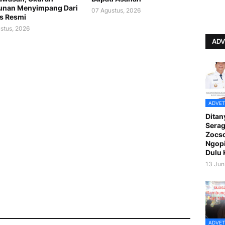
unan Menyimpang Dari
07 Agustus, 2026
s Resmi
stus, 2026
ADV
ADVET
Ditan
Serag
Zocso
Ngopi
Dulu 
13 Jun
ADVET