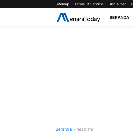
Sitemap
Terms Of Service
Disclaimer
P
BERANDA
Beranda
headline