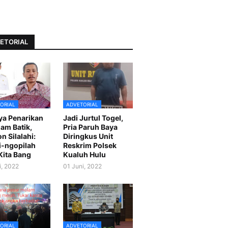
ETORIAL
ORIAL
ADVETORIAL
ya Penarikan
Jadi Jurtul Togel,
am Batik,
Pria Paruh Baya
n Silalahi:
Diringkus Unit
-ngopilah
Reskrim Polsek
Kita Bang
Kualuh Hulu
i, 2022
01 Juni, 2022
ORIAL
ADVETORIAL