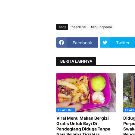
Tags
headline
tanjungbalai
Facebook
Twitter
BERITA LAINNYA
HEADLINE
HEADL
Viral Menu Makan Bergizi
Didug
Gratis Untuk Bayi Di
Perp
Pandeglang Diduga Tanpa
Swake
Nasi Selama Tiga Hari
Peng