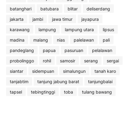
batanghari
batubara
blitar
deliserdang
jakarta
jambi
jawa timur
jayapura
karawang
lampung
lampung utara
lipsus
madina
malang
nias
palelawan
pali
pandeglang
papua
pasuruan
pelalawan
probolinggo
rohil
samosir
serang
sergai
siantar
sidempuan
simalungun
tanah karo
tanjabtim
tanjung jabung barat
tanjungbalai
tapsel
tebingtinggi
toba
tulang bawang