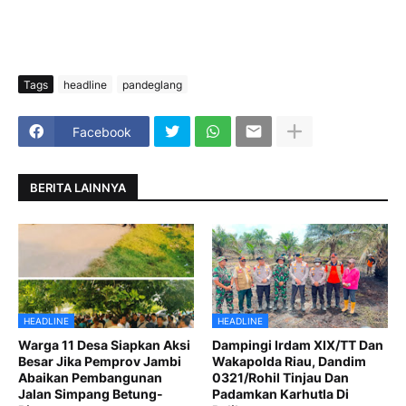
Tags
headline
pandeglang
Facebook
BERITA LAINNYA
HEADLINE
HEADLINE
Warga 11 Desa Siapkan Aksi
Dampingi Irdam XIX/TT Dan
Besar Jika Pemprov Jambi
Wakapolda Riau, Dandim
Abaikan Pembangunan
0321/Rohil Tinjau Dan
Jalan Simpang Betung-
Padamkan Karhutla Di