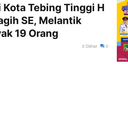
i Kota Tebing Tinggi H
agih SE, Melantik
ak 19 Orang
0
Dilihat
0