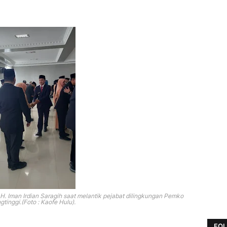
H. Iman Irdian Saragih saat melantik pejabat dilingkungan Pemko
gtinggi.(Foto : Kaofe Hulu).
FOL