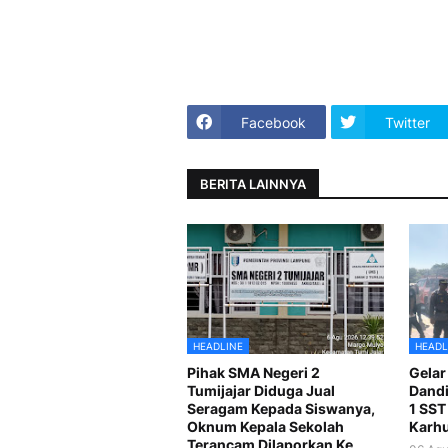
Facebook
Twitter
BERITA LAINNYA
HEADLINE
HEADL
Pihak SMA Negeri 2
Gelar
Tumijajar Diduga Jual
Dandi
Seragam Kepada Siswanya,
1 SST
Oknum Kepala Sekolah
Karhu
Terancam Dilaporkan Ke