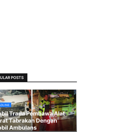
ULAR POSTS
ADLINE
bil Trada Pembawa Alat
rat Tabrakan Dengan
bil Ambulans