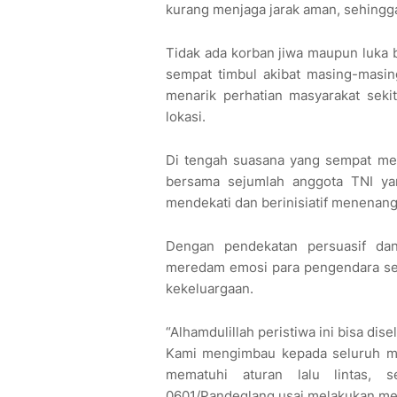
kurang menjaga jarak aman, sehingga
Tidak ada korban jiwa maupun luka b
sempat timbul akibat masing-masin
menarik perhatian masyarakat seki
lokasi.
Di tengah suasana yang sempat m
bersama sejumlah anggota TNI yan
mendekati dan berinisiatif menenan
Dengan pendekatan persuasif da
meredam emosi para pengendara se
kekeluargaan.
“Alhamdulillah peristiwa ini bisa d
Kami mengimbau kepada seluruh mas
mematuhi aturan lalu lintas, 
0601/Pandeglang usai melakukan med