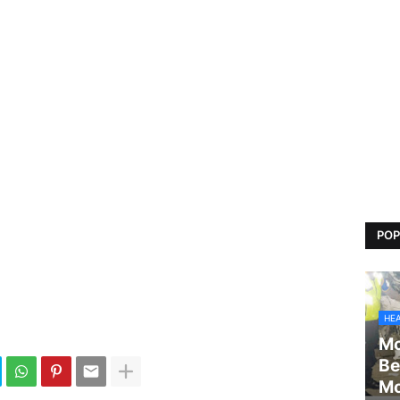
POP
HE
Mo
Be
Mo