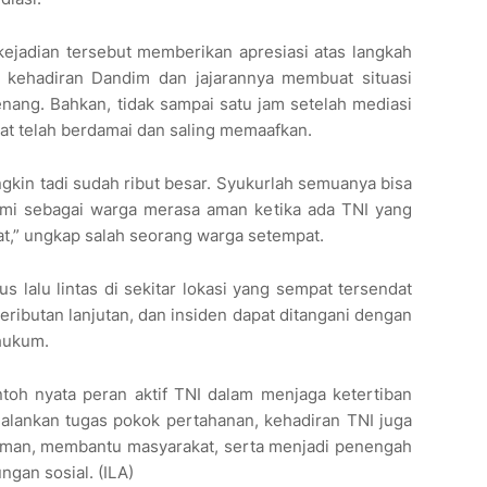
ejadian tersebut memberikan apresiasi atas langkah
 kehadiran Dandim dan jajarannya membuat situasi
nang. Bahkan, tidak sampai satu jam setelah mediasi
bat telah berdamai dan saling memaafkan.
ngkin tadi sudah ribut besar. Syukurlah semuanya bisa
ami sebagai warga merasa aman ketika ada TNI yang
,” ungkap salah seorang warga setempat.
s lalu lintas di sekitar lokasi yang sempat tersendat
eributan lanjutan, dan insiden dapat ditangani dengan
 hukum.
ntoh nyata peran aktif TNI dalam menjaga ketertiban
jalankan tugas pokok pertahanan, kehadiran TNI juga
aman, membantu masyarakat, serta menjadi penengah
ungan sosial. (ILA)