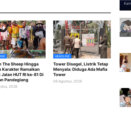
Kami
INE
HEADLINE
 The Sheep Hingga
Tower Disegel, Listrik Tetap
 Karakter Ramaikan
Menyala: Diduga Ada Mafia
 Jalan HUT RI ke-81 Di
Tower
an Pandeglang
06 Agustus, 2026
stus, 2026