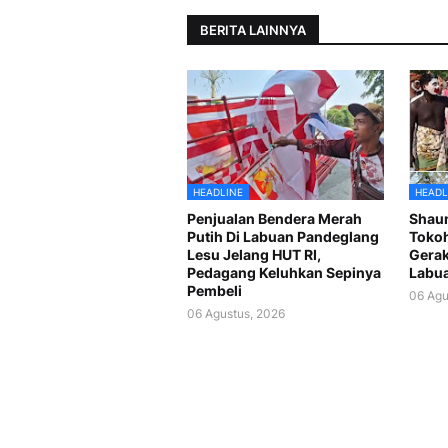
BERITA LAINNYA
HEADLINE
HEADL
Penjualan Bendera Merah
Shaun
Putih Di Labuan Pandeglang
Tokoh
Lesu Jelang HUT RI,
Gerak
Pedagang Keluhkan Sepinya
Labu
Pembeli
06 Agu
06 Agustus, 2026