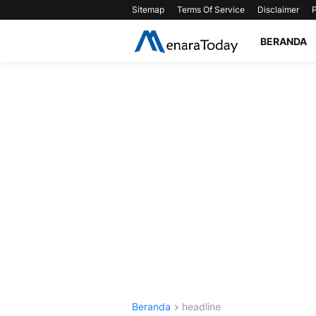
Sitemap
Terms Of Service
Disclaimer
P
BERANDA
Beranda
headline