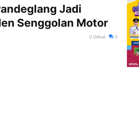
andeglang Jadi
den Senggolan Motor
0
Dilihat
0