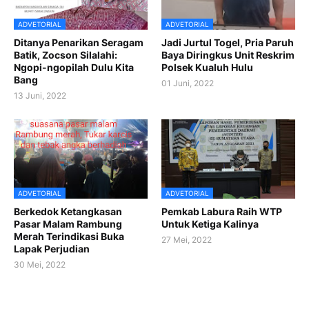
ADVETORIAL
ADVETORIAL
Ditanya Penarikan Seragam
Jadi Jurtul Togel, Pria Paruh
Batik, Zocson Silalahi:
Baya Diringkus Unit Reskrim
Ngopi-ngopilah Dulu Kita
Polsek Kualuh Hulu
Bang
01 Juni, 2022
13 Juni, 2022
ADVETORIAL
ADVETORIAL
Berkedok Ketangkasan
Pemkab Labura Raih WTP
Pasar Malam Rambung
Untuk Ketiga Kalinya
Merah Terindikasi Buka
27 Mei, 2022
Lapak Perjudian
30 Mei, 2022