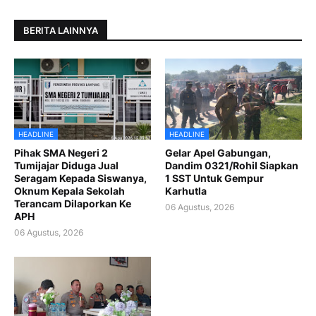
BERITA LAINNYA
HEADLINE
HEADLINE
Pihak SMA Negeri 2
Gelar Apel Gabungan,
Tumijajar Diduga Jual
Dandim 0321/Rohil Siapkan
Seragam Kepada Siswanya,
1 SST Untuk Gempur
Oknum Kepala Sekolah
Karhutla
Terancam Dilaporkan Ke
06 Agustus, 2026
APH
06 Agustus, 2026