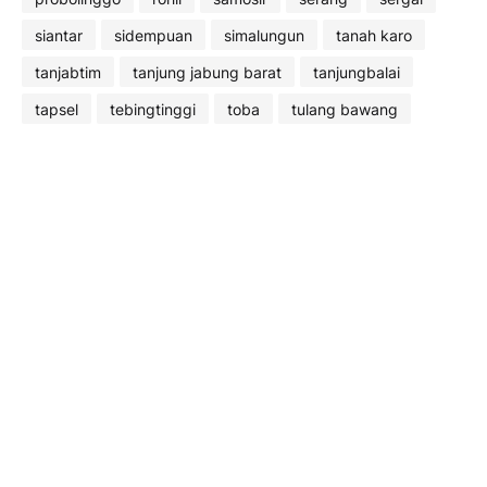
siantar
sidempuan
simalungun
tanah karo
tanjabtim
tanjung jabung barat
tanjungbalai
tapsel
tebingtinggi
toba
tulang bawang