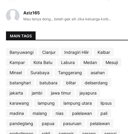
Aziz165
Mau tanya dong... boleh gak sih Jika keluarga korb...
MAIN TAGS
Banyuwangi
Cianjur
Indragiri Hilir
Kalbar
Kampar
Kota Batu
Labura
Medan
Mesuji
Minsel
Surabaya
Tanggerang
asahan
batanghari
batubara
blitar
deliserdang
jakarta
jambi
jawa timur
jayapura
karawang
lampung
lampung utara
lipsus
madina
malang
nias
palelawan
pali
pandeglang
papua
pasuruan
pelalawan
probolinggo
rohil
samosir
serang
sergai