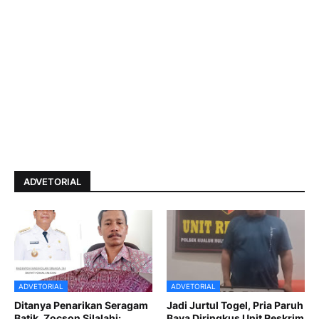
ADVETORIAL
ADVETORIAL
ADVETORIAL
Ditanya Penarikan Seragam
Jadi Jurtul Togel, Pria Paruh
Batik, Zocson Silalahi:
Baya Diringkus Unit Reskrim