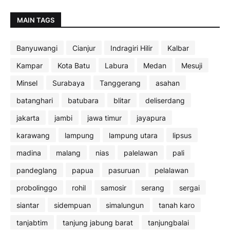
MAIN TAGS
Banyuwangi
Cianjur
Indragiri Hilir
Kalbar
Kampar
Kota Batu
Labura
Medan
Mesuji
Minsel
Surabaya
Tanggerang
asahan
batanghari
batubara
blitar
deliserdang
jakarta
jambi
jawa timur
jayapura
karawang
lampung
lampung utara
lipsus
madina
malang
nias
palelawan
pali
pandeglang
papua
pasuruan
pelalawan
probolinggo
rohil
samosir
serang
sergai
siantar
sidempuan
simalungun
tanah karo
tanjabtim
tanjung jabung barat
tanjungbalai