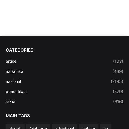
CATEGORIES
artikel
(103)
narkotika
(439)
nasional
(2195)
pendidikan
(579)
sosial
(616)
MAIN TAGS
Bupati
Olahraga
advetorial
hukum
tni