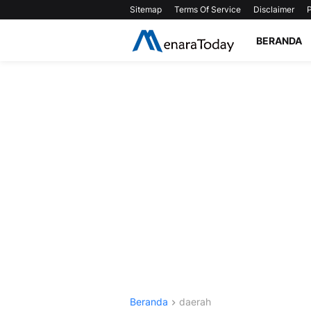
Sitemap
Terms Of Service
Disclaimer
P
BERANDA
Beranda
daerah