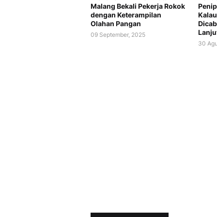
Malang Bekali Pekerja Rokok
Penip
dengan Keterampilan
Kala
Olahan Pangan
Dicab
Lanju
09 September, 2025
30 Agu