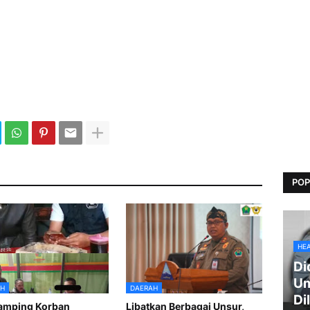
POP
HE
Di
Um
H
DAERAH
Di
amping Korban
Libatkan Berbagai Unsur,