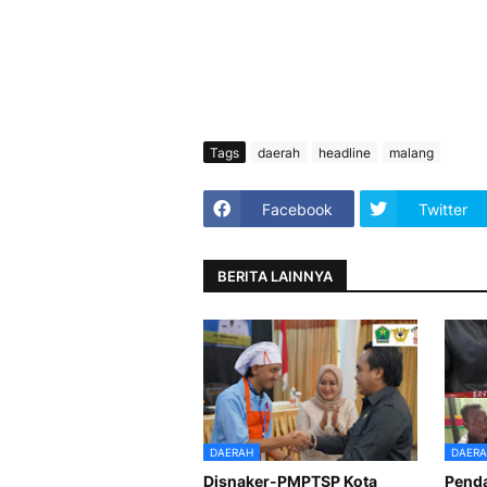
Tags
daerah
headline
malang
Facebook
Twitter
BERITA LAINNYA
DAERAH
DAERA
Disnaker-PMPTSP Kota
Pend