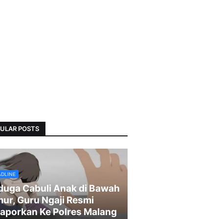
ULAR POSTS
ADLINE
duga Cabuli Anak di Bawah
ur, Guru Ngaji Resmi
laporkan Ke Polres Malang