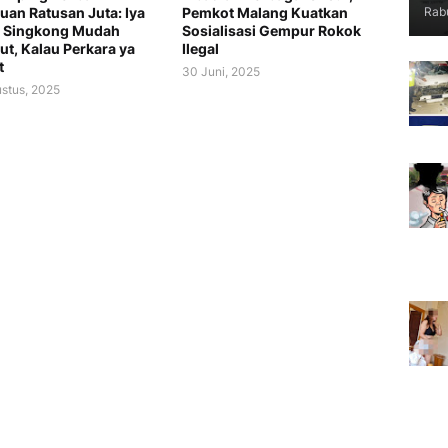
Rabu
uan Ratusan Juta: Iya
Pemkot Malang Kuatkan
u Singkong Mudah
Sosialisasi Gempur Rokok
ut, Kalau Perkara ya
Ilegal
t
30 Juni, 2025
stus, 2025