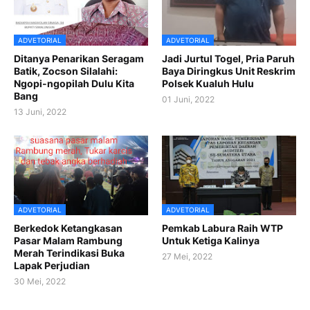
ADVETORIAL
ADVETORIAL
Ditanya Penarikan Seragam
Jadi Jurtul Togel, Pria Paruh
Batik, Zocson Silalahi:
Baya Diringkus Unit Reskrim
Ngopi-ngopilah Dulu Kita
Polsek Kualuh Hulu
Bang
01 Juni, 2022
13 Juni, 2022
ADVETORIAL
ADVETORIAL
Berkedok Ketangkasan
Pemkab Labura Raih WTP
Pasar Malam Rambung
Untuk Ketiga Kalinya
Merah Terindikasi Buka
27 Mei, 2022
Lapak Perjudian
30 Mei, 2022