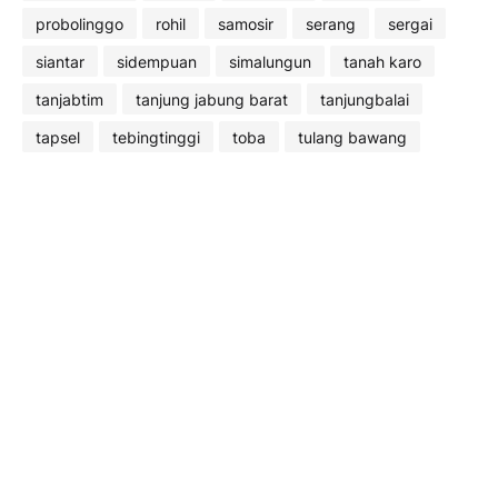
probolinggo
rohil
samosir
serang
sergai
siantar
sidempuan
simalungun
tanah karo
tanjabtim
tanjung jabung barat
tanjungbalai
tapsel
tebingtinggi
toba
tulang bawang