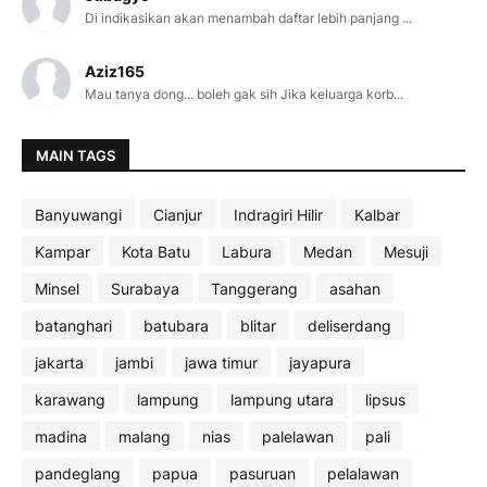
Di indikasikan akan menambah daftar lebih panjang ...
Aziz165
Mau tanya dong... boleh gak sih Jika keluarga korb...
MAIN TAGS
Banyuwangi
Cianjur
Indragiri Hilir
Kalbar
Kampar
Kota Batu
Labura
Medan
Mesuji
Minsel
Surabaya
Tanggerang
asahan
batanghari
batubara
blitar
deliserdang
jakarta
jambi
jawa timur
jayapura
karawang
lampung
lampung utara
lipsus
madina
malang
nias
palelawan
pali
pandeglang
papua
pasuruan
pelalawan