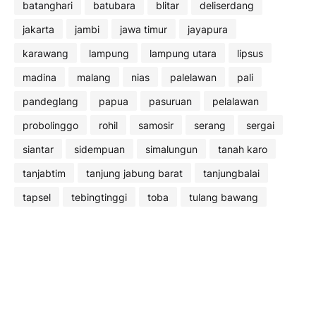
batanghari
batubara
blitar
deliserdang
jakarta
jambi
jawa timur
jayapura
karawang
lampung
lampung utara
lipsus
madina
malang
nias
palelawan
pali
pandeglang
papua
pasuruan
pelalawan
probolinggo
rohil
samosir
serang
sergai
siantar
sidempuan
simalungun
tanah karo
tanjabtim
tanjung jabung barat
tanjungbalai
tapsel
tebingtinggi
toba
tulang bawang