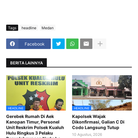
Tags
headline
Medan
Facebook
BERITA LAINNYA
HEADLINE
HEADLINE
Gerebek Rumah Di Aek
Kapolsek Wajak
Kanopan Timur, Personel
Dikonfirmasi, Galian C Di
Unit Reskrim Polsek Kualuh
Codo Langsung Tutup
Hulu Ringkus 3 Pelaku
10 Agustus, 2026