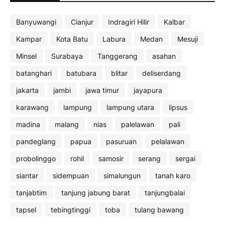
Banyuwangi
Cianjur
Indragiri Hilir
Kalbar
Kampar
Kota Batu
Labura
Medan
Mesuji
Minsel
Surabaya
Tanggerang
asahan
batanghari
batubara
blitar
deliserdang
jakarta
jambi
jawa timur
jayapura
karawang
lampung
lampung utara
lipsus
madina
malang
nias
palelawan
pali
pandeglang
papua
pasuruan
pelalawan
probolinggo
rohil
samosir
serang
sergai
siantar
sidempuan
simalungun
tanah karo
tanjabtim
tanjung jabung barat
tanjungbalai
tapsel
tebingtinggi
toba
tulang bawang