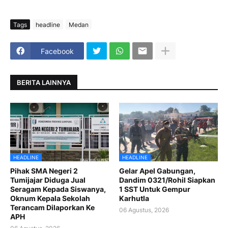
Tags
headline
Medan
Facebook
BERITA LAINNYA
HEADLINE
HEADLINE
Pihak SMA Negeri 2
Gelar Apel Gabungan,
Tumijajar Diduga Jual
Dandim 0321/Rohil Siapkan
Seragam Kepada Siswanya,
1 SST Untuk Gempur
Oknum Kepala Sekolah
Karhutla
Terancam Dilaporkan Ke
06 Agustus, 2026
APH