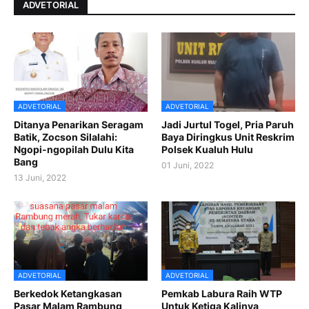
ADVETORIAL
ADVETORIAL
ADVETORIAL
Ditanya Penarikan Seragam
Jadi Jurtul Togel, Pria Paruh
Batik, Zocson Silalahi:
Baya Diringkus Unit Reskrim
Ngopi-ngopilah Dulu Kita
Polsek Kualuh Hulu
Bang
01 Juni, 2022
13 Juni, 2022
ADVETORIAL
ADVETORIAL
Berkedok Ketangkasan
Pemkab Labura Raih WTP
Pasar Malam Rambung
Untuk Ketiga Kalinya