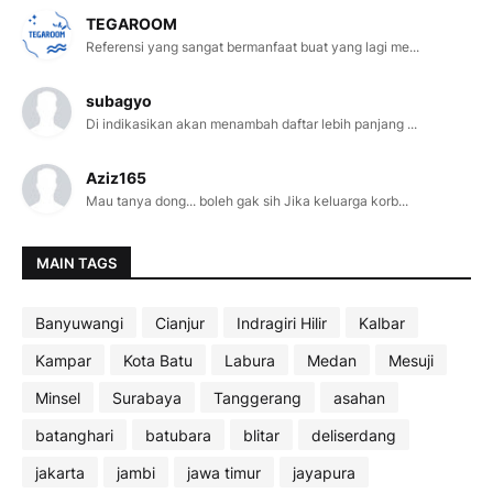
TEGAROOM
Referensi yang sangat bermanfaat buat yang lagi me...
subagyo
Di indikasikan akan menambah daftar lebih panjang ...
Aziz165
Mau tanya dong... boleh gak sih Jika keluarga korb...
MAIN TAGS
Banyuwangi
Cianjur
Indragiri Hilir
Kalbar
Kampar
Kota Batu
Labura
Medan
Mesuji
Minsel
Surabaya
Tanggerang
asahan
batanghari
batubara
blitar
deliserdang
jakarta
jambi
jawa timur
jayapura