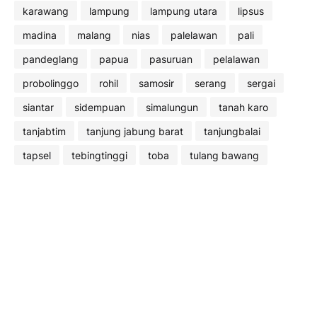
karawang
lampung
lampung utara
lipsus
madina
malang
nias
palelawan
pali
pandeglang
papua
pasuruan
pelalawan
probolinggo
rohil
samosir
serang
sergai
siantar
sidempuan
simalungun
tanah karo
tanjabtim
tanjung jabung barat
tanjungbalai
tapsel
tebingtinggi
toba
tulang bawang