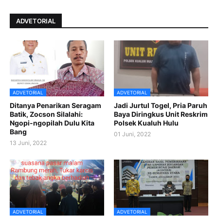
ADVETORIAL
ADVETORIAL
ADVETORIAL
Ditanya Penarikan Seragam
Jadi Jurtul Togel, Pria Paruh
Batik, Zocson Silalahi:
Baya Diringkus Unit Reskrim
Ngopi-ngopilah Dulu Kita
Polsek Kualuh Hulu
Bang
01 Juni, 2022
13 Juni, 2022
ADVETORIAL
ADVETORIAL