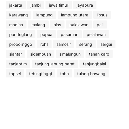
jakarta
jambi
jawa timur
jayapura
karawang
lampung
lampung utara
lipsus
madina
malang
nias
palelawan
pali
pandeglang
papua
pasuruan
pelalawan
probolinggo
rohil
samosir
serang
sergai
siantar
sidempuan
simalungun
tanah karo
tanjabtim
tanjung jabung barat
tanjungbalai
tapsel
tebingtinggi
toba
tulang bawang